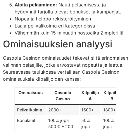
Aloita pelaaminen:
Nauti pelaamisesta ja
hyödynnä tarjolla olevat bonukset ja kampanjat.
Nopea ja helppo rekisteröityminen
Laaja pelivalikoima eri kategorioissa
Vähemmän kuin 15 minuutin nostoaika Zimplerillä
Ominaisuuksien analyysi
Casoola Casinon ominaisuudet tekevät siitä erinomaisen
valinnan pelaajille, jotka arvostavat nopeutta ja laatua.
Seuraavassa taulukossa vertaillaan Casoola Casinon
ominaisuuksia kilpailijoiden kanssa:
Ominaisuus
Casoola
Kilpailija
Kilpailija
Casino
A
B
Pelivalikoima
2000+
1500+
1800+
Bonukset
100% jopa
50%
100%
500 € + 200
jopa
jopa