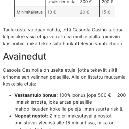
ilmaiskierrosta
300 €
200 €
Minimitalletus
10 €
20 €
15 €
Taulukosta voidaan nähdä, että Casoola Casino tarjoaa
kilpailukykyisiä etuja verrattuna muihin alalla toimiviin
kasinoihin, mikä tekee siitä houkuttelevan vaihtoehdon.
Avainedut
Casoola Casinolla on useita etuja, jotka tekevät siitä
erinomaisen valinnan pelaajille. Alla on listattu muutamia
keskeisiä etuja:
Vastaantulo bonus:
100% bonus jopa 500 € + 200
ilmaiskierrosta, joka antaa pelaajille
mahdollisuuden kokeilla pelejä ilman suurta riskiä.
Nopeat nostot:
Zimpler-maksutavalla nostot
onnistuvat yleensä alle 15 minuutissa, mikä on