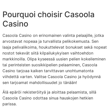
Pourquoi choisir Casoola
Casino
Casoola Casino on erinomainen valinta pelaajille, jotka
arvostavat nopeaa ja turvallista pelikokemusta. Sen
laaja pelivalikoima, houkuttelevat bonukset sekä nopeat
nostot tekevät siitä kilpailukykyisen vaihtoehdon
markkinoilla. Olipa kyseessä uusien pelien kokeileminen
tai perinteisten suosikkipelien pelaaminen, Casoola
Casino tarjoaa kaiken tarvittavan unohtumatonta
viihdettä varten. Valitse Casoola Casino ja hyödynnä
sen tarjoamat mahdollisuudet jo tänään!
Älä epäröi rekisteröityä ja aloittaa pelaamista, sillä
Casoola Casino odottaa sinua hauskojen hetkien
parissa.