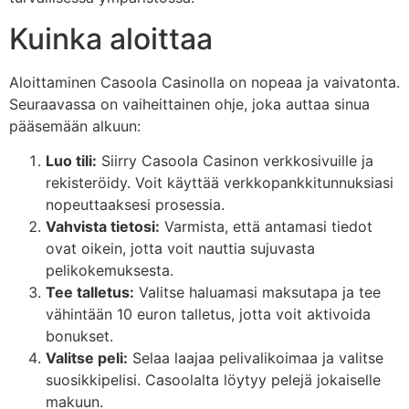
Kuinka aloittaa
Aloittaminen Casoola Casinolla on nopeaa ja vaivatonta.
Seuraavassa on vaiheittainen ohje, joka auttaa sinua
pääsemään alkuun:
Luo tili:
Siirry Casoola Casinon verkkosivuille ja
rekisteröidy. Voit käyttää verkkopankkitunnuksiasi
nopeuttaaksesi prosessia.
Vahvista tietosi:
Varmista, että antamasi tiedot
ovat oikein, jotta voit nauttia sujuvasta
pelikokemuksesta.
Tee talletus:
Valitse haluamasi maksutapa ja tee
vähintään 10 euron talletus, jotta voit aktivoida
bonukset.
Valitse peli:
Selaa laajaa pelivalikoimaa ja valitse
suosikkipelisi. Casoolalta löytyy pelejä jokaiselle
makuun.