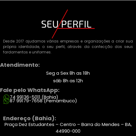
Desde 2017 ajudamos várias empresas e organizações a criar sua
própria identidade, o seu perfil, através da confecção dos seus
fardamentos e uniformes.
Atendimento:
Seg a Sex 8h as 18h
sáb 8h as 12h
Fale pelo WhatsApp:
74 99136-5011 (Bahia)
87 99179-7658 (Pernambuco)
Endereço (Bahia):
Praça Dez Estudantes – Centro – Barra do Mendes – BA,
44990-000