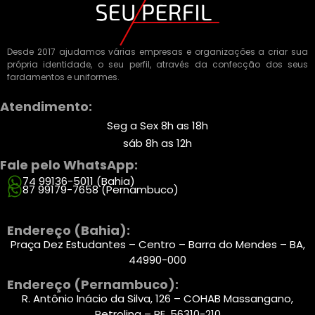
Desde 2017 ajudamos várias empresas e organizações a criar sua
própria identidade, o seu perfil, através da confecção dos seus
fardamentos e uniformes.
Atendimento:
Seg a Sex 8h as 18h
sáb 8h as 12h
Fale pelo WhatsApp:
74 99136-5011 (Bahia)
87 99179-7658 (Pernambuco)
Endereço (Bahia):
Praça Dez Estudantes – Centro – Barra do Mendes – BA,
44990-000
Endereço (Pernambuco):
R. Antônio Inácio da Silva, 126 – COHAB Massangano,
Petrolina – PE, 56310-210