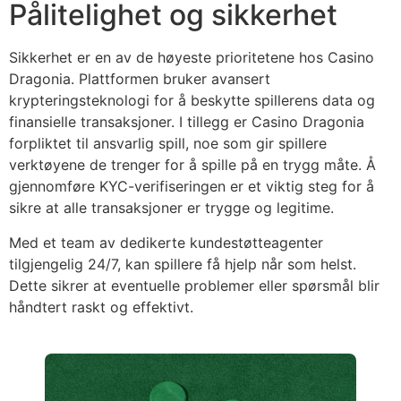
Pålitelighet og sikkerhet
Sikkerhet er en av de høyeste prioritetene hos Casino
Dragonia. Plattformen bruker avansert
krypteringsteknologi for å beskytte spillerens data og
finansielle transaksjoner. I tillegg er Casino Dragonia
forpliktet til ansvarlig spill, noe som gir spillere
verktøyene de trenger for å spille på en trygg måte. Å
gjennomføre KYC-verifiseringen er et viktig steg for å
sikre at alle transaksjoner er trygge og legitime.
Med et team av dedikerte kundestøtteagenter
tilgjengelig 24/7, kan spillere få hjelp når som helst.
Dette sikrer at eventuelle problemer eller spørsmål blir
håndtert raskt og effektivt.