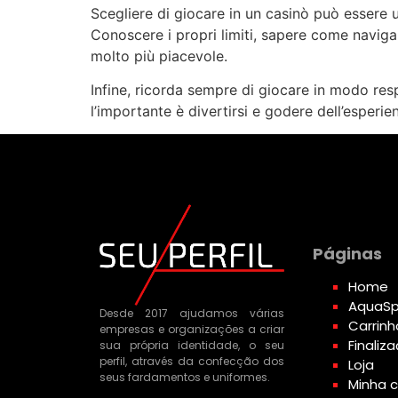
Scegliere di giocare in un casinò può essere u
Conoscere i propri limiti, sapere come navigar
molto più piacevole.
Infine, ricorda sempre di giocare in modo resp
l’importante è divertirsi e godere dell’esperie
Páginas
Home
AquaSp
Desde 2017 ajudamos várias
Carrinh
empresas e organizações a criar
Finali
sua própria identidade, o seu
perfil, através da confecção dos
Loja
seus fardamentos e uniformes.
Minha 