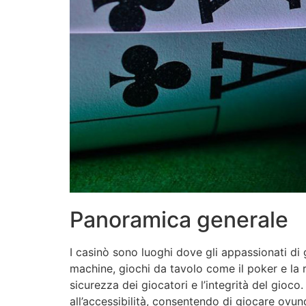
Panoramica generale
I casinò sono luoghi dove gli appassionati di
machine, giochi da tavolo come il poker e la r
sicurezza dei giocatori e l’integrità del gioc
all’accessibilità, consentendo di giocare ovu