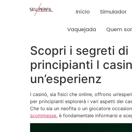
Início
Simulador
Vaquejada
Quem so
Scopri i segreti d
principianti I casi
un’esperienz
I casinò, sia fisici che online, offrono un’es
per principianti esplorerà i vari aspetti dei ca
Che tu sia un neofita o un giocatore occasiona
scommesse
, è fondamentale informarsi e sce