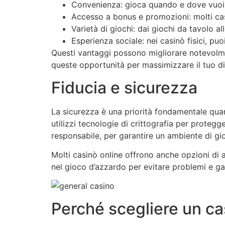
Convenienza: gioca quando e dove vuoi, 
Accesso a bonus e promozioni: molti casi
Varietà di giochi: dai giochi da tavolo all
Esperienza sociale: nei casinò fisici, puo
Questi vantaggi possono migliorare notevolme
queste opportunità per massimizzare il tuo d
Fiducia e sicurezza
La sicurezza è una priorità fondamentale quan
utilizzi tecnologie di crittografia per protegge
responsabile, per garantire un ambiente di gi
Molti casinò online offrono anche opzioni di 
nel gioco d’azzardo per evitare problemi e gar
Perché scegliere un ca