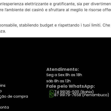
n’esperienza elettrizzante e gratificante, sia per divertimen
e l’ambiente dei casinò e sfruttare al meglio le risorse off
onsabile, stabilendo budget e rispettando i tuoi limiti. Che 
nza.
Atendimento:
Seg a Sex 8h as 18h
sáb 8h as 12h
ins
Fale pelo WhatsApp:
o
74 99136-5011 (Bahia)
87 99179-7658 (Pernambuco)
zação de compra
conta