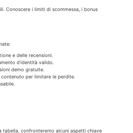
ili. Conoscere i limiti di scommessa, i bonus
mate:
ione e delle recensioni.
mento d’identità valido.
rsioni demo gratuite.
ontenuto per limitare le perdite.
sabile.
ta tabella, confronteremo alcuni aspetti chiave