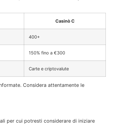
Casinò C
400+
150% fino a €300
Carte e criptovalute
 informate. Considera attentamente le
li per cui potresti considerare di iniziare