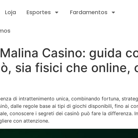
Loja
Esportes
Fardamentos
mos
i Malina Casino: guida 
nò, sia fisici che online,
perienza di intrattenimento unica, combinando fortuna, strat
sinò, dalle regole base ai tipi di giochi disponibili, fino ai 
le, conoscere i segreti dei casinò può fare la differenza. In
gliere con attenzione.