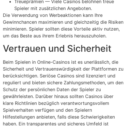
Treueprämien — Viele Casinos belohnen treue
Spieler mit zusätzlichen Angeboten.
Die Verwendung von Werbeaktionen kann Ihre
Gewinnchancen maximieren und gleichzeitig die Risiken
minimieren. Spieler sollten diese Vorteile aktiv nutzen,
um das Beste aus ihrem Erlebnis herauszuholen.
Vertrauen und Sicherheit
Beim Spielen in Online-Casinos ist es unerlässlich, die
Sicherheit und Vertrauenswürdigkeit der Plattformen zu
berücksichtigen. Seriöse Casinos sind lizenziert und
reguliert und bieten sichere Zahlungsmethoden, um den
Schutz der persönlichen Daten der Spieler zu
gewährleisten. Darüber hinaus sollten Casinos über
klare Richtlinien bezüglich verantwortungsvollem
Spielverhalten verfügen und den Spielern
Hilfestellungen anbieten, falls diese Schwierigkeiten
haben. Ein transparentes und sicheres Umfeld ist