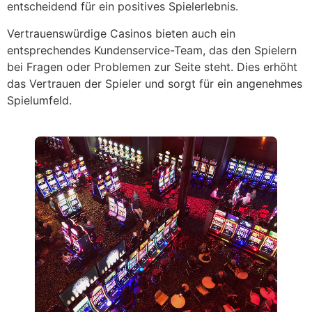
entscheidend für ein positives Spielerlebnis.
Vertrauenswürdige Casinos bieten auch ein
entsprechendes Kundenservice-Team, das den Spielern
bei Fragen oder Problemen zur Seite steht. Dies erhöht
das Vertrauen der Spieler und sorgt für ein angenehmes
Spielumfeld.