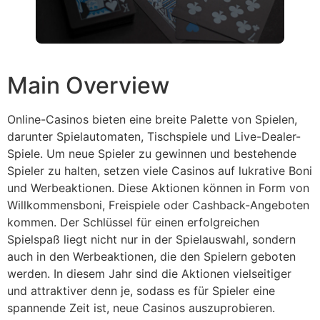
Main Overview
Online-Casinos bieten eine breite Palette von Spielen,
darunter Spielautomaten, Tischspiele und Live-Dealer-
Spiele. Um neue Spieler zu gewinnen und bestehende
Spieler zu halten, setzen viele Casinos auf lukrative Boni
und Werbeaktionen. Diese Aktionen können in Form von
Willkommensboni, Freispiele oder Cashback-Angeboten
kommen. Der Schlüssel für einen erfolgreichen
Spielspaß liegt nicht nur in der Spielauswahl, sondern
auch in den Werbeaktionen, die den Spielern geboten
werden. In diesem Jahr sind die Aktionen vielseitiger
und attraktiver denn je, sodass es für Spieler eine
spannende Zeit ist, neue Casinos auszuprobieren.