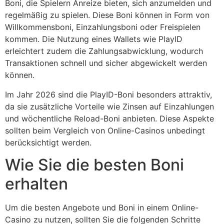
Boni, die Spielern Anreize bieten, sich anzumelden und
regelmäßig zu spielen. Diese Boni können in Form von
Willkommensboni, Einzahlungsboni oder Freispielen
kommen. Die Nutzung eines Wallets wie PlayID
erleichtert zudem die Zahlungsabwicklung, wodurch
Transaktionen schnell und sicher abgewickelt werden
können.
Im Jahr 2026 sind die PlayID-Boni besonders attraktiv,
da sie zusätzliche Vorteile wie Zinsen auf Einzahlungen
und wöchentliche Reload-Boni anbieten. Diese Aspekte
sollten beim Vergleich von Online-Casinos unbedingt
berücksichtigt werden.
Wie Sie die besten Boni
erhalten
Um die besten Angebote und Boni in einem Online-
Casino zu nutzen, sollten Sie die folgenden Schritte