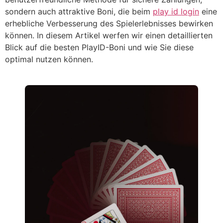
sondern auch attraktive Boni, die beim
play id login
eine
erhebliche Verbesserung des Spielerlebnisses bewirken
können. In diesem Artikel werfen wir einen detaillierten
Blick auf die besten PlayID-Boni und wie Sie diese
optimal nutzen können.