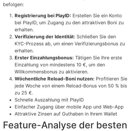
befolgen:
Registrierung bei PlayID:
Erstellen Sie ein Konto
bei PlayID, um Zugang zu den attraktiven Boni zu
erhalten.
Verifizierung der Identität:
Schließen Sie den
KYC-Prozess ab, um einen Verifizierungsbonus zu
erhalten.
Erster Einzahlungsbonus:
Tätigen Sie Ihre erste
Einzahlung von mindestens 10 €, um den
Willkommensbonus zu aktivieren.
Wöchentliche Reload-Boni nutzen:
Profitieren Sie
jede Woche von einem Reload-Bonus von 50 % bis
zu 25 €.
Schnelle Auszahlung mit PlayID
Einfacher Zugang über mobile App und Web-App
Attraktive Zinsen auf Guthaben in Ihrem Wallet
Feature-Analyse der besten