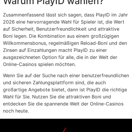
Warum PlayID wählen?
Zusammenfassend lässt sich sagen, dass PlayID im Jahr
2026 eine hervorragende Wahl für Spieler ist, die Wert
auf Sicherheit, Benutzerfreundlichkeit und attraktive
Boni legen. Die Kombination aus einem großzügigen
Willkommensbonus, regelmäßigen Reload-Boni und den
Zinsen auf Einzahlungen macht PlayID zu einer
ausgezeichneten Option für alle, die in der Welt der
Online-Casinos spielen möchten.
Wenn Sie auf der Suche nach einer benutzerfreundlichen
und sicheren Zahlungsplattform sind, die auch
großartige Angebote bietet, dann ist PlayID die richtige
Wahl für Sie. Nutzen Sie die attraktiven Boni und
entdecken Sie die spannende Welt der Online-Casinos
noch heute.