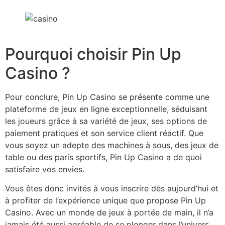
Pourquoi choisir Pin Up
Casino ?
Pour conclure, Pin Up Casino se présente comme une
plateforme de jeux en ligne exceptionnelle, séduisant
les joueurs grâce à sa variété de jeux, ses options de
paiement pratiques et son service client réactif. Que
vous soyez un adepte des machines à sous, des jeux de
table ou des paris sportifs, Pin Up Casino a de quoi
satisfaire vos envies.
Vous êtes donc invités à vous inscrire dès aujourd’hui et
à profiter de l’expérience unique que propose Pin Up
Casino. Avec un monde de jeux à portée de main, il n’a
jamais été aussi agréable de se plonger dans l’univers