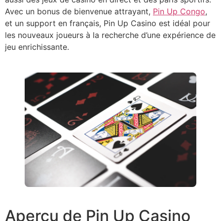
Avec un bonus de bienvenue attrayant,
Pin Up Congo
,
et un support en français, Pin Up Casino est idéal pour
les nouveaux joueurs à la recherche d’une expérience de
jeu enrichissante.
Aperçu de Pin Up Casino