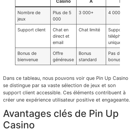
Casino
A
B
Nombre de
Plus de 5
3 000+
4 000+
jeux
000
Support client
Chat en
Chat limité
Support par
direct et
téléphone
email
uniquement
Bonus de
Offre
Bonus
Pas de
bienvenue
généreuse
standard
bonus
Dans ce tableau, nous pouvons voir que Pin Up Casino
se distingue par sa vaste sélection de jeux et son
support client accessible. Ces éléments contribuent à
créer une expérience utilisateur positive et engageante.
Avantages clés de Pin Up
Casino