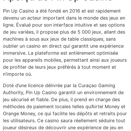
Pin Up Casino a été fondé en 2016 et est rapidement
devenu un acteur important dans le monde des jeux en
ligne. Évalué pour son interface intuitive et ses options
de jeu variées, il propose plus de 5 000 jeux, allant des
machines à sous aux jeux de table classiques, sans
oublier un casino en direct qui garantit une expérience
immersive. La plateforme est entièrement optimisée
pour les appareils mobiles, permettant ainsi aux joueurs
de profiter de leurs jeux préférés à tout moment et
n’importe où.
Doté d’une licence délivrée par la Curaçao Gaming
Authority, Pin Up Casino garantit un environnement de
jeu sécurisé et fiable. De plus, il prend en charge des
méthodes de paiement locales telles qu’Airtel Money et
Orange Money, ce qui facilite les dépôts et retraits pour
les utilisateurs. Ce casino saura réellement séduire tout
joueur désireux de découvrir une expérience de jeu en