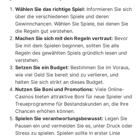
Wählen Sie das richtige Spiel:
Informieren Sie sich
über die verschiedenen Spiele und deren
Gewinnchancen. Wählen Sie Spiele, bei denen Sie
die Regeln gut verstehen.
Machen Sie sich mit den Regeln vertraut:
Bevor
Sie mit dem Spielen beginnen, sollten Sie alle
Regeln des gewählten Spiels gründlich lesen und
verstehen.
Setzen Sie ein Budget:
Bestimmen Sie im Voraus,
wie viel Geld Sie bereit sind zu verlieren, und
halten Sie sich strikt an dieses Budget.
Nutzen Sie Boni und Promotions:
Viele Online-
Casinos bieten attraktive Boni für neue Spieler und
Treueprogramme für Bestandskunden an, die Ihre
Chancen erhöhen können.
Spielen Sie verantwortungsbewusst:
Legen Sie
Pausen ein und vermeiden Sie es, unter Druck oder
Stress zu spielen. Spielen sollte in erster Linie