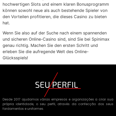
hochwertigen Slots und einem klaren Bonusprogramm
können sowohl neue als auch bestehende Spieler von
den Vorteilen profitieren, die dieses Casino zu bieten
hat.
Wenn Sie also auf der Suche nach einem spannenden
und sicheren Online-Casino sind, sind Sie bei Spinimax
genau richtig. Machen Sie den ersten Schritt und
erleben Sie die aufregende Welt des Online-
Glücksspiels!
Desde 2017 ajudamos várias empresas e organizações a criar sua
própria identidade, o seu perfil, através da confecção dos seus
fardamentos e uniformes.