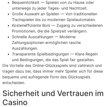
Bequemlichkeit — Spielen von zu Hause oder
unterwegs zu jeder Tages- und Nachtzeit.
Große Auswahl an Spielen — Von traditionellen
Tischspielen bis zu modernen Spielautomaten.
Kosteneffiziente Boni — Zugang zu verschiedenen
Promotionen, die die Spielzeit verlängern.
Schnelle Auszahlungen — Moderne
Zahlungsoptionen ermöglichen rasche
Auszahlungen.
Transparente Spielbedingungen — Klare Regeln
und Bedingungen, die das Spiel fair gestalten.
Die Vorteile des Online-Glücksspiels sind zahlreich und
tragen dazu bei, dass immer mehr Spieler sich für diese
bequeme und aufregende Form des Glücksspiels
entscheiden.
Sicherheit und Vertrauen im
Casino