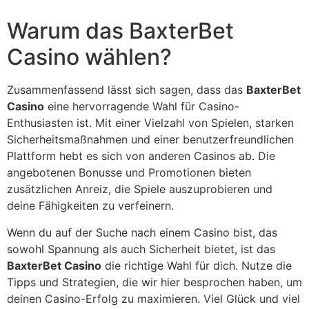
Warum das BaxterBet
Casino wählen?
Zusammenfassend lässt sich sagen, dass das
BaxterBet
Casino
eine hervorragende Wahl für Casino-
Enthusiasten ist. Mit einer Vielzahl von Spielen, starken
Sicherheitsmaßnahmen und einer benutzerfreundlichen
Plattform hebt es sich von anderen Casinos ab. Die
angebotenen Bonusse und Promotionen bieten
zusätzlichen Anreiz, die Spiele auszuprobieren und
deine Fähigkeiten zu verfeinern.
Wenn du auf der Suche nach einem Casino bist, das
sowohl Spannung als auch Sicherheit bietet, ist das
BaxterBet Casino
die richtige Wahl für dich. Nutze die
Tipps und Strategien, die wir hier besprochen haben, um
deinen Casino-Erfolg zu maximieren. Viel Glück und viel