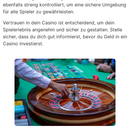
ebenfalls streng kontrolliert, um eine sichere Umgebung
für alle Spieler zu gewährleisten.
Vertrauen in dein Casino ist entscheidend, um dein
Spielerlebnis angenehm und sicher zu gestalten. Stelle
sicher, dass du dich gut informierst, bevor du Geld in ein
Casino investierst.