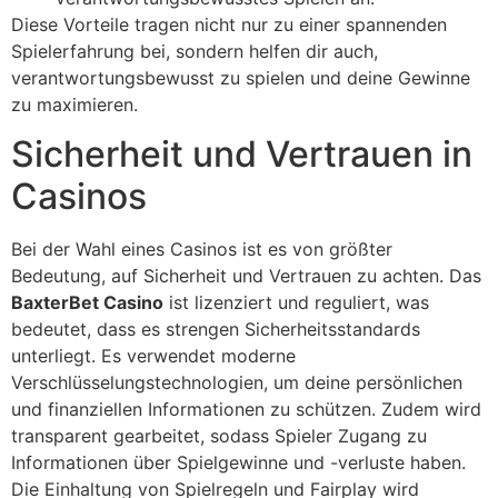
Diese Vorteile tragen nicht nur zu einer spannenden
Spielerfahrung bei, sondern helfen dir auch,
verantwortungsbewusst zu spielen und deine Gewinne
zu maximieren.
Sicherheit und Vertrauen in
Casinos
Bei der Wahl eines Casinos ist es von größter
Bedeutung, auf Sicherheit und Vertrauen zu achten. Das
BaxterBet Casino
ist lizenziert und reguliert, was
bedeutet, dass es strengen Sicherheitsstandards
unterliegt. Es verwendet moderne
Verschlüsselungstechnologien, um deine persönlichen
und finanziellen Informationen zu schützen. Zudem wird
transparent gearbeitet, sodass Spieler Zugang zu
Informationen über Spielgewinne und -verluste haben.
Die Einhaltung von Spielregeln und Fairplay wird