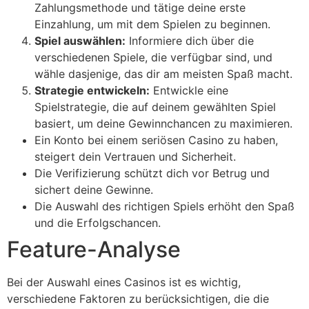
Zahlungsmethode und tätige deine erste
Einzahlung, um mit dem Spielen zu beginnen.
Spiel auswählen:
Informiere dich über die
verschiedenen Spiele, die verfügbar sind, und
wähle dasjenige, das dir am meisten Spaß macht.
Strategie entwickeln:
Entwickle eine
Spielstrategie, die auf deinem gewählten Spiel
basiert, um deine Gewinnchancen zu maximieren.
Ein Konto bei einem seriösen Casino zu haben,
steigert dein Vertrauen und Sicherheit.
Die Verifizierung schützt dich vor Betrug und
sichert deine Gewinne.
Die Auswahl des richtigen Spiels erhöht den Spaß
und die Erfolgschancen.
Feature-Analyse
Bei der Auswahl eines Casinos ist es wichtig,
verschiedene Faktoren zu berücksichtigen, die die