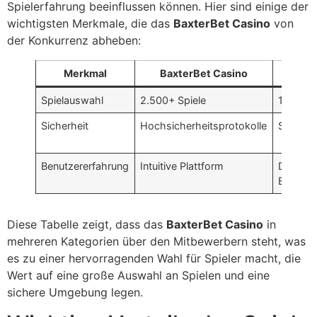
Spielerfahrung beeinflussen können. Hier sind einige der
wichtigsten Merkmale, die das
BaxterBet Casino
von
der Konkurrenz abheben:
Merkmal
BaxterBet Casino
Konk
Spielauswahl
2.500+ Spiele
1.800+ 
Sicherheit
Hochsicherheitsprotokolle
Standar
Benutzererfahrung
Intuitive Plattform
Durchsc
Benutze
Diese Tabelle zeigt, dass das
BaxterBet Casino
in
mehreren Kategorien über den Mitbewerbern steht, was
es zu einer hervorragenden Wahl für Spieler macht, die
Wert auf eine große Auswahl an Spielen und eine
sichere Umgebung legen.