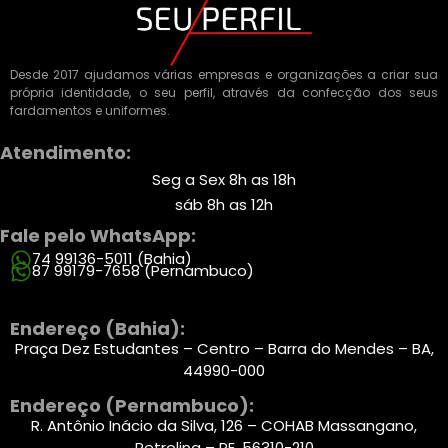
Desde 2017 ajudamos várias empresas e organizações a criar sua
própria identidade, o seu perfil, através da confecção dos seus
fardamentos e uniformes.
Atendimento:
Seg a Sex 8h as 18h
sáb 8h as 12h
Fale pelo WhatsApp:
74 99136-5011 (Bahia)
87 99179-7658 (Pernambuco)
Endereço (Bahia):
Praça Dez Estudantes – Centro – Barra do Mendes – BA,
44990-000
Endereço (Pernambuco):
R. Antônio Inácio da Silva, 126 – COHAB Massangano,
Petrolina – PE, 56310-210