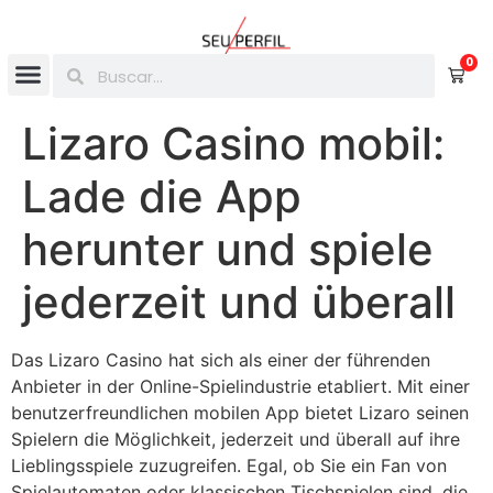
0
Lizaro Casino mobil:
Lade die App
herunter und spiele
jederzeit und überall
Das Lizaro Casino hat sich als einer der führenden
Anbieter in der Online-Spielindustrie etabliert. Mit einer
benutzerfreundlichen mobilen App bietet Lizaro seinen
Spielern die Möglichkeit, jederzeit und überall auf ihre
Lieblingsspiele zuzugreifen. Egal, ob Sie ein Fan von
Spielautomaten oder klassischen Tischspielen sind, die