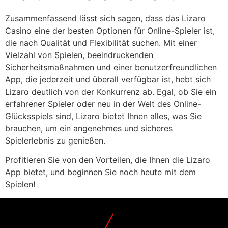
Zusammenfassend lässt sich sagen, dass das Lizaro
Casino eine der besten Optionen für Online-Spieler ist,
die nach Qualität und Flexibilität suchen. Mit einer
Vielzahl von Spielen, beeindruckenden
Sicherheitsmaßnahmen und einer benutzerfreundlichen
App, die jederzeit und überall verfügbar ist, hebt sich
Lizaro deutlich von der Konkurrenz ab. Egal, ob Sie ein
erfahrener Spieler oder neu in der Welt des Online-
Glücksspiels sind, Lizaro bietet Ihnen alles, was Sie
brauchen, um ein angenehmes und sicheres
Spielerlebnis zu genießen.
Profitieren Sie von den Vorteilen, die Ihnen die Lizaro
App bietet, und beginnen Sie noch heute mit dem
Spielen!