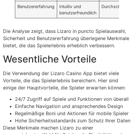
Benutzererfahrung
Intuitiv und
Durchschnittlic
benutzerfreundlich
Die Analyse zeigt, dass Lizaro in puncto Spielauswahl,
Sicherheit und Benutzererfahrung überlegene Merkmale
bietet, die das Spielerlebnis erheblich verbessern.
Wesentliche Vorteile
Die Verwendung der Lizaro Casino App bietet viele
Vorteile, die das Spielerlebnis bereichern. Hier sind
einige der Hauptvorteile, die Spieler erwarten können:
24/7 Zugriff auf Spiele und Funktionen von überall
Einfache Navigation und ansprechendes Design
Regelmäßige Boni und Aktionen für mobile Spieler
Hohe Sicherheitsstandards zum Schutz Ihrer Daten
Diese Merkmale machen Lizaro zu einer