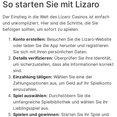
So starten Sie mit Lizaro
Der Einstieg in die Welt des Lizaro Casinos ist einfach
und unkompliziert. Hier sind die Schritte, die Sie
befolgen sollten, um sofort zu spielen:
Konto erstellen:
Besuchen Sie die Lizaro-Website
oder laden Sie die App herunter und registrieren
Sie sich mit Ihren persönlichen Daten.
Details verifizieren:
Überprüfen Sie Ihre Identität,
um sicherzustellen, dass alle Informationen korrekt
sind.
Einzahlung tätigen:
Wählen Sie eine der
Zahlungsoptionen aus, um Geld auf Ihr Spielkonto
einzuzahlen.
Spiel auswählen:
Durchstöbern Sie die
umfangreiche Spielbibliothek und wählen Sie Ihr
Lieblingsspiel aus.
Spielen und gewinnen:
Starten Sie Ihr Spiel und