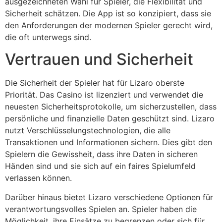
ausgezeichneten Wahl für Spieler, die Flexibilität und
Sicherheit schätzen. Die App ist so konzipiert, dass sie
den Anforderungen der modernen Spieler gerecht wird,
die oft unterwegs sind.
Vertrauen und Sicherheit
Die Sicherheit der Spieler hat für Lizaro oberste
Priorität. Das Casino ist lizenziert und verwendet die
neuesten Sicherheitsprotokolle, um sicherzustellen, dass
persönliche und finanzielle Daten geschützt sind. Lizaro
nutzt Verschlüsselungstechnologien, die alle
Transaktionen und Informationen sichern. Dies gibt den
Spielern die Gewissheit, dass ihre Daten in sicheren
Händen sind und sie sich auf ein faires Spielumfeld
verlassen können.
Darüber hinaus bietet Lizaro verschiedene Optionen für
verantwortungsvolles Spielen an. Spieler haben die
Möglichkeit, ihre Einsätze zu begrenzen oder sich für