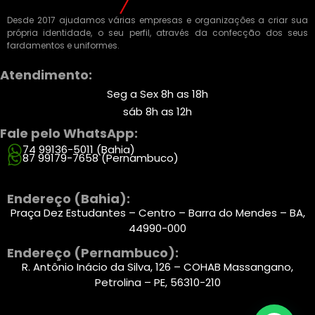
Desde 2017 ajudamos várias empresas e organizações a criar sua
própria identidade, o seu perfil, através da confecção dos seus
fardamentos e uniformes.
Atendimento:
Seg a Sex 8h as 18h
sáb 8h as 12h
Fale pelo WhatsApp:
74 99136-5011 (Bahia)
87 99179-7658 (Pernambuco)
Endereço (Bahia):
Praça Dez Estudantes – Centro – Barra do Mendes – BA,
44990-000
Endereço (Pernambuco):
R. Antônio Inácio da Silva, 126 – COHAB Massangano,
Petrolina – PE, 56310-210