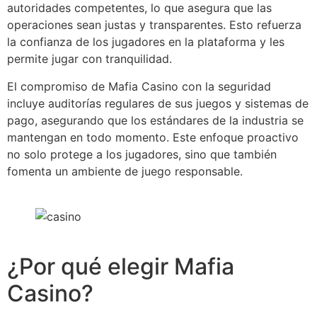
autoridades competentes, lo que asegura que las
operaciones sean justas y transparentes. Esto refuerza
la confianza de los jugadores en la plataforma y les
permite jugar con tranquilidad.
El compromiso de Mafia Casino con la seguridad
incluye auditorías regulares de sus juegos y sistemas de
pago, asegurando que los estándares de la industria se
mantengan en todo momento. Este enfoque proactivo
no solo protege a los jugadores, sino que también
fomenta un ambiente de juego responsable.
¿Por qué elegir Mafia
Casino?