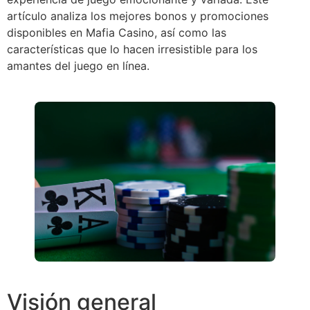
artículo analiza los mejores bonos y promociones
disponibles en Mafia Casino, así como las
características que lo hacen irresistible para los
amantes del juego en línea.
Visión general