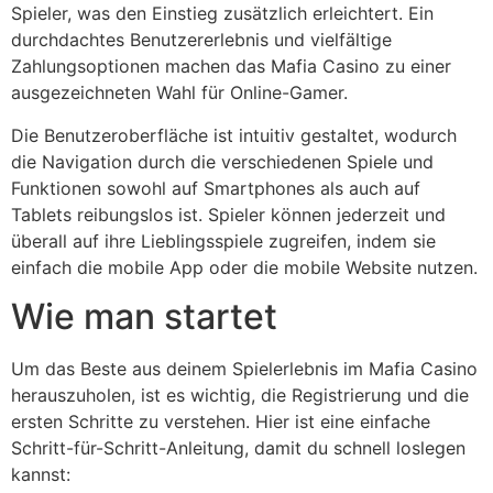
Spieler, was den Einstieg zusätzlich erleichtert. Ein
durchdachtes Benutzererlebnis und vielfältige
Zahlungsoptionen machen das Mafia Casino zu einer
ausgezeichneten Wahl für Online-Gamer.
Die Benutzeroberfläche ist intuitiv gestaltet, wodurch
die Navigation durch die verschiedenen Spiele und
Funktionen sowohl auf Smartphones als auch auf
Tablets reibungslos ist. Spieler können jederzeit und
überall auf ihre Lieblingsspiele zugreifen, indem sie
einfach die mobile App oder die mobile Website nutzen.
Wie man startet
Um das Beste aus deinem Spielerlebnis im Mafia Casino
herauszuholen, ist es wichtig, die Registrierung und die
ersten Schritte zu verstehen. Hier ist eine einfache
Schritt-für-Schritt-Anleitung, damit du schnell loslegen
kannst: