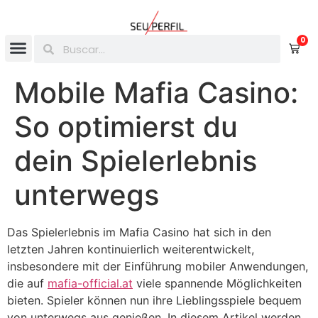
0
Mobile Mafia Casino:
So optimierst du
dein Spielerlebnis
unterwegs
Das Spielerlebnis im Mafia Casino hat sich in den
letzten Jahren kontinuierlich weiterentwickelt,
insbesondere mit der Einführung mobiler Anwendungen,
die auf
mafia-official.at
viele spannende Möglichkeiten
bieten. Spieler können nun ihre Lieblingsspiele bequem
von unterwegs aus genießen. In diesem Artikel werden