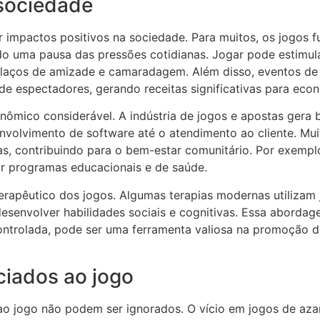
 sociedade
r impactos positivos na sociedade. Para muitos, os jogo
o uma pausa das pressões cotidianas. Jogar pode estimula
laços de amizade e camaradagem. Além disso, eventos de 
de espectadores, gerando receitas significativas para econ
ico considerável. A indústria de jogos e apostas gera bi
volvimento de software até o atendimento ao cliente. Mui
vas, contribuindo para o bem-estar comunitário. Por exempl
ar programas educacionais e de saúde.
erapêutico dos jogos. Algumas terapias modernas utiliza
 desenvolver habilidades sociais e cognitivas. Essa abord
ontrolada, pode ser uma ferramenta valiosa na promoção 
ciados ao jogo
 ao jogo não podem ser ignorados. O vício em jogos de aza