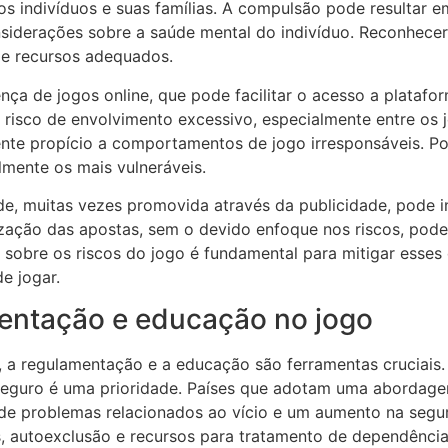
s indivíduos e suas famílias. A compulsão pode resultar e
nsiderações sobre a saúde mental do indivíduo. Reconhece
 e recursos adequados.
ça de jogos online, que pode facilitar o acesso a platafor
risco de envolvimento excessivo, especialmente entre os j
te propício a comportamentos de jogo irresponsáveis. Por 
lmente os mais vulneráveis.
e, muitas vezes promovida através da publicidade, pode i
zação das apostas, sem o devido enfoque nos riscos, pode
obre os riscos do jogo é fundamental para mitigar esse
e jogar.
entação e educação no jogo
, a regulamentação e a educação são ferramentas cruciais.
seguro é uma prioridade. Países que adotam uma abordage
o de problemas relacionados ao vício e um aumento na seg
s, autoexclusão e recursos para tratamento de dependência