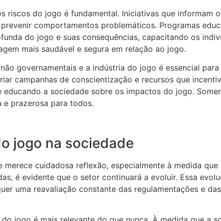
 riscos do jogo é fundamental. Iniciativas que informam o
 prevenir comportamentos problemáticos. Programas educa
nda do jogo e suas consequências, capacitando os indiv
agem mais saudável e segura em relação ao jogo.
não governamentais e a indústria do jogo é essencial para
riar campanhas de conscientização e recursos que incenti
e educando a sociedade sobre os impactos do jogo. Somen
a e prazerosa para todos.
do jogo na sociedade
e merece cuidadosa reflexão, especialmente à medida que
as, é evidente que o setor continuará a evoluir. Essa evol
quer uma reavaliação constante das regulamentações e das 
s do jogo é mais relevante do que nunca. À medida que a s