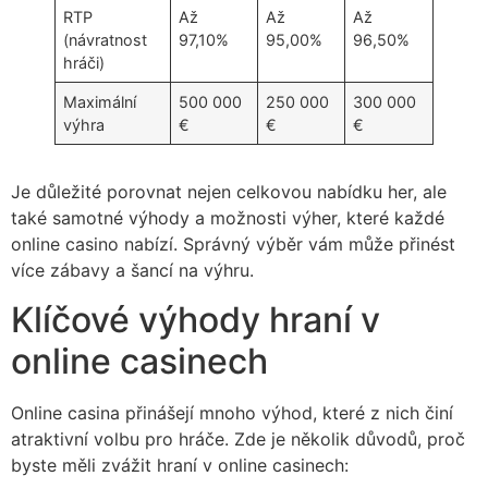
RTP
Až
Až
Až
(návratnost
97,10%
95,00%
96,50%
hráči)
Maximální
500 000
250 000
300 000
výhra
€
€
€
Je důležité porovnat nejen celkovou nabídku her, ale
také samotné výhody a možnosti výher, které každé
online casino nabízí. Správný výběr vám může přinést
více zábavy a šancí na výhru.
Klíčové výhody hraní v
online casinech
Online casina přinášejí mnoho výhod, které z nich činí
atraktivní volbu pro hráče. Zde je několik důvodů, proč
byste měli zvážit hraní v online casinech: