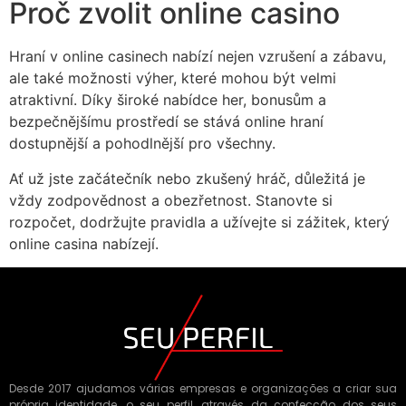
Proč zvolit online casino
Hraní v online casinech nabízí nejen vzrušení a zábavu,
ale také možnosti výher, které mohou být velmi
atraktivní. Díky široké nabídce her, bonusům a
bezpečnějšímu prostředí se stává online hraní
dostupnější a pohodlnější pro všechny.
Ať už jste začátečník nebo zkušený hráč, důležitá je
vždy zodpovědnost a obezřetnost. Stanovte si
rozpočet, dodržujte pravidla a užívejte si zážitek, který
online casina nabízejí.
Desde 2017 ajudamos várias empresas e organizações a criar sua
própria identidade, o seu perfil, através da confecção dos seus