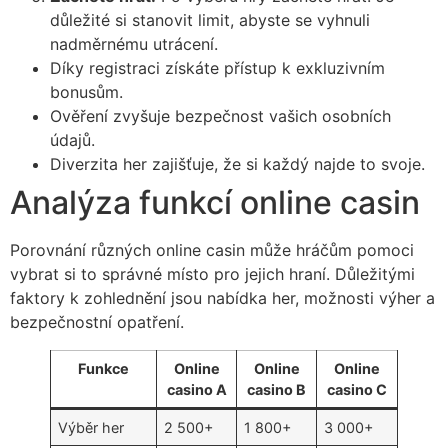
důležité si stanovit limit, abyste se vyhnuli
nadměrnému utrácení.
Díky registraci získáte přístup k exkluzivním
bonusům.
Ověření zvyšuje bezpečnost vašich osobních
údajů.
Diverzita her zajišťuje, že si každý najde to svoje.
Analýza funkcí online casin
Porovnání různých online casin může hráčům pomoci
vybrat si to správné místo pro jejich hraní. Důležitými
faktory k zohlednění jsou nabídka her, možnosti výher a
bezpečnostní opatření.
Funkce
Online
Online
Online
casino A
casino B
casino C
Výběr her
2 500+
1 800+
3 000+