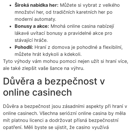
Široká nabídka her:
Můžete si vybrat z velkého
množství her, od tradičních karetních her po
moderní automaty.
Bonusy a akce:
Mnohá online casina nabízejí
lákavé uvítací bonusy a pravidelné akce pro
stávající hráče.
Pohodlí:
Hraní z domova je pohodlné a flexibilní,
můžete hrát kdykoli a kdekoli.
Tyto výhody vám mohou pomoci nejen užít si hraní více,
ale také zlepšit vaše šance na výhru.
Důvěra a bezpečnost v
online casinech
Důvěra a bezpečnost jsou zásadními aspekty při hraní v
online casinech. Všechna seriózní online casina by měla
mít platnou licenci a dodržovat přísná bezpečnostní
opatření. Měli byste se ujistit, že casino využívá