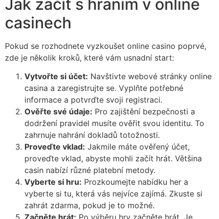
Jak začít s hraním v online
casinech
Pokud se rozhodnete vyzkoušet online casino poprvé,
zde je několik kroků, které vám usnadní start:
Vytvořte si účet:
Navštivte webové stránky online
casina a zaregistrujte se. Vyplňte potřebné
informace a potvrďte svoji registraci.
Ověřte své údaje:
Pro zajištění bezpečnosti a
dodržení pravidel musíte ověřit svou identitu. To
zahrnuje nahrání dokladů totožnosti.
Proveďte vklad:
Jakmile máte ověřený účet,
proveďte vklad, abyste mohli začít hrát. Většina
casin nabízí různé platební metody.
Vyberte si hru:
Prozkoumejte nabídku her a
vyberte si tu, která vás nejvíce zajímá. Zkuste si
zahrát zdarma, pokud je to možné.
Začněte hrát:
Po výběru hry začněte hrát. Je