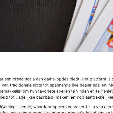
at een breed scala aan game-opties biedt. Het platform is
van traditionele slots tot spannende live dealer spellen. Me
gemakkelijk om hun favoriete spellen te vinden en te genie
eid tot dagelijkse cashback maken het nog aantrekkelijker
iGaming-licentie, waardoor spelers verzekerd zijn van een 
den, waaronder populaire cryptocurrency’s, is het spelen b