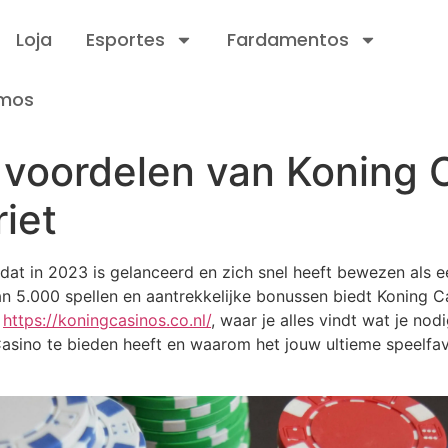
Loja
Esportes
Fardamentos
mos
 voordelen van Koning 
iet
 dat in 2023 is gelanceerd en zich snel heeft bewezen als 
n 5.000 spellen en aantrekkelijke bonussen biedt Koning C
p
https://koningcasinos.co.nl/
, waar je alles vindt wat je no
asino te bieden heeft en waarom het jouw ultieme speelfav