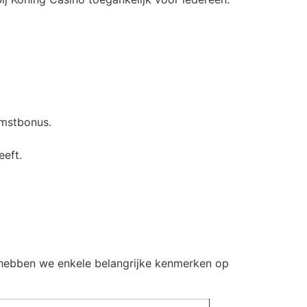
omstbonus.
eeft.
r hebben we enkele belangrijke kenmerken op