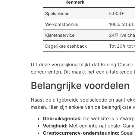
Kenmerk
Spelselectie
5.000+
Welkomstbonus
100% tot €1.
Klantenservice
24/7 live cha
Dagelijkse cashback
Tot 20% tot
Uit deze vergelijking blijkt dat Koning Casin
concurrenten. Dit maakt het een uitstekende 
Belangrijke voordelen
Naast de uitgebreide spelselectie en aantrekk
maken. Hier zijn enkele van de belangrijkste 
Gebruiksgemak:
De website is ontworpe
Veiligheid:
Met een internationale iGami
Cryptocurrency-ondersteuning:
Speel 