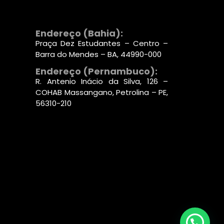
Endereço (Bahia):
Praça Dez Estudantes – Centro –
Barra do Mendes – BA, 44990-000
Endereço (Pernambuco):
R. Antenio Inácio da Silva, 126 –
COHAB Massangano, Petrolina – PE,
56310-210