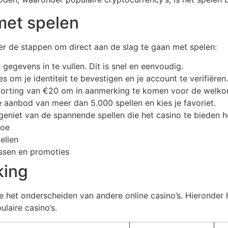
met spelen
ier de stappen om direct aan de slag te gaan met spelen:
gegevens in te vullen. Dit is snel en eenvoudig.
es om je identiteit te bevestigen en je account te verifiëren.
orting van €20 om in aanmerking te komen voor de welk
 aanbod van meer dan 5.000 spellen en kies je favoriet.
geniet van de spannende spellen die het casino te bieden h
doe
ellen
ussen en promoties
king
ie het onderscheiden van andere online casino’s. Hieronde
ulaire casino’s.