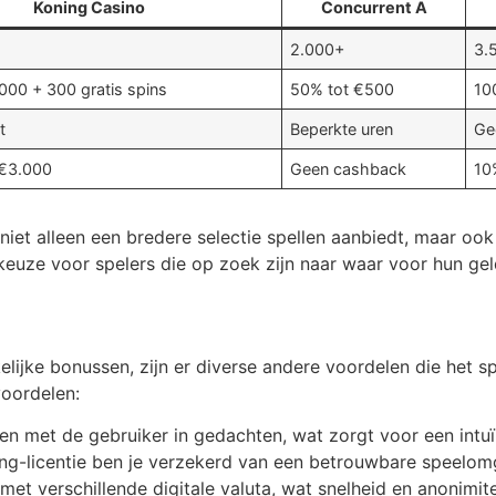
Koning Casino
Concurrent A
2.000+
3.
000 + 300 gratis spins
50% tot €500
10
t
Beperkte uren
Ge
 €3.000
Geen cashback
10
o niet alleen een bredere selectie spellen aanbiedt, maar oo
keuze voor spelers die op zoek zijn naar waar voor hun gel
elijke bonussen, zijn er diverse andere voordelen die het s
voordelen:
n met de gebruiker in gedachten, wat zorgt voor een intuït
ng-licentie ben je verzekerd van een betrouwbare speelom
met verschillende digitale valuta, wat snelheid en anonimite