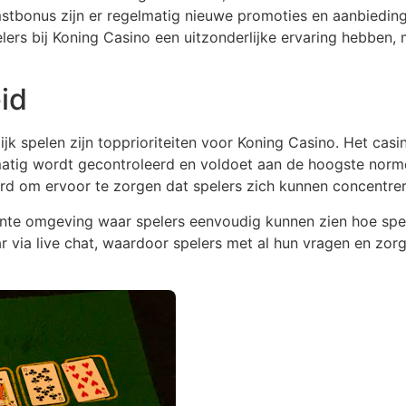
tbonus zijn er regelmatig nieuwe promoties en aanbieding
rs bij Koning Casino een uitzonderlijke ervaring hebben, 
id
jk spelen zijn topprioriteiten voor Koning Casino. Het casi
matig wordt gecontroleerd en voldoet aan de hoogste normen 
rd om ervoor te zorgen dat spelers zich kunnen concentre
ante omgeving waar spelers eenvoudig kunnen zien hoe spe
r via live chat, waardoor spelers met al hun vragen en zo