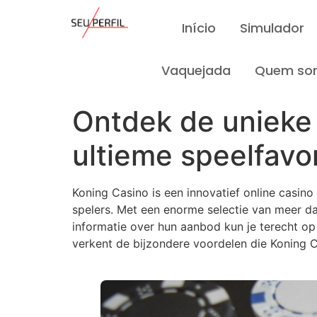
Início
Simulador
Vaquejada
Quem so
Ontdek de unieke
ultieme speelfavor
Koning Casino is een innovatief online casino
spelers. Met een enorme selectie van meer da
informatie over hun aanbod kun je terecht o
verkent de bijzondere voordelen die Koning C