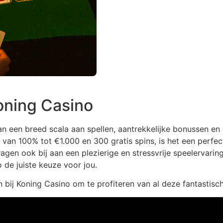
oning Casino
n een breed scala aan spellen, aantrekkelijke bonussen en
an 100% tot €1.000 en 300 gratis spins, is het een perfect
gen ook bij aan een plezierige en stressvrije speelervaring
o de juiste keuze voor jou.
 bij Koning Casino om te profiteren van al deze fantastisc