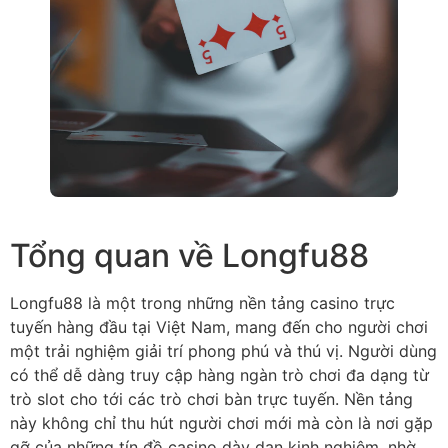
Tổng quan về Longfu88
Longfu88 là một trong những nền tảng casino trực
tuyến hàng đầu tại Việt Nam, mang đến cho người chơi
một trải nghiệm giải trí phong phú và thú vị. Người dùng
có thể dễ dàng truy cập hàng ngàn trò chơi đa dạng từ
trò slot cho tới các trò chơi bàn trực tuyến. Nền tảng
này không chỉ thu hút người chơi mới mà còn là nơi gặp
gỡ của những tín đồ casino dày dạn kinh nghiệm, nhờ