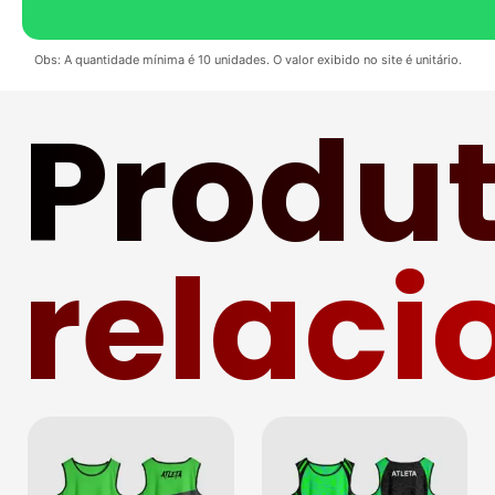
Obs: A quantidade mínima é 10 unidades. O valor exibido no site é unitário.
Produ
relac