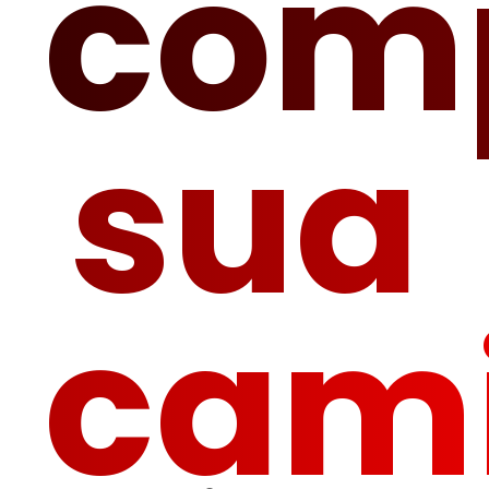
com
sua
cam