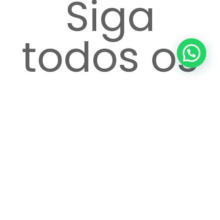
Siga
todos os
passos
até o
atendime