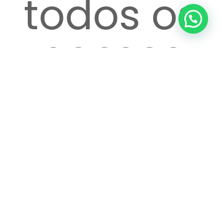
todos os
passos
até o
atendime
Ver
Adicione
Vá até o