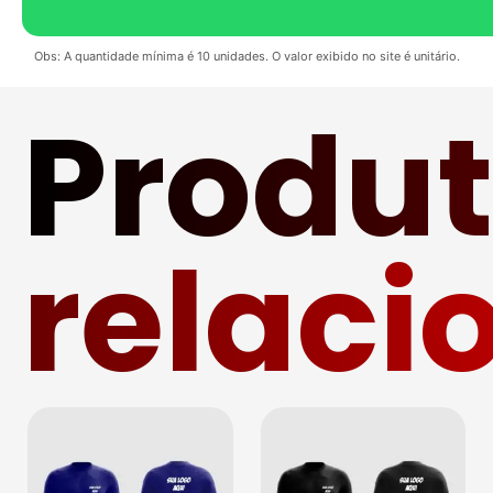
Obs: A quantidade mínima é 10 unidades. O valor exibido no site é unitário.
Produ
relaci