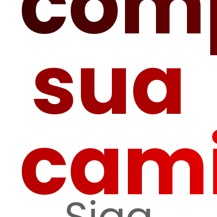
com
sua
cam
Siga