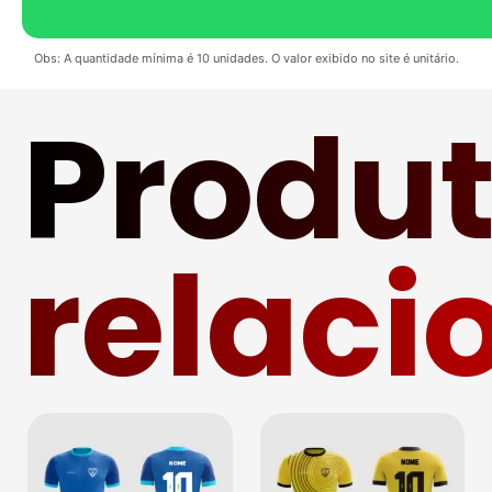
Obs: A quantidade mínima é 10 unidades. O valor exibido no site é unitário.
Produ
relaci