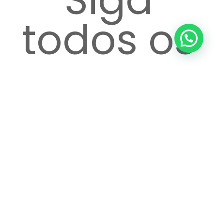
todos os
passos
até o
atendime