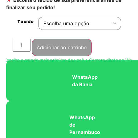
finalizar seu pedido!
Tecido
Adicionar ao carrinho
Escolha o estado mais próximo de você • Compre direto no WhatsAp
WhatsApp
da Bahia
WhatsApp
de
Pernambuco