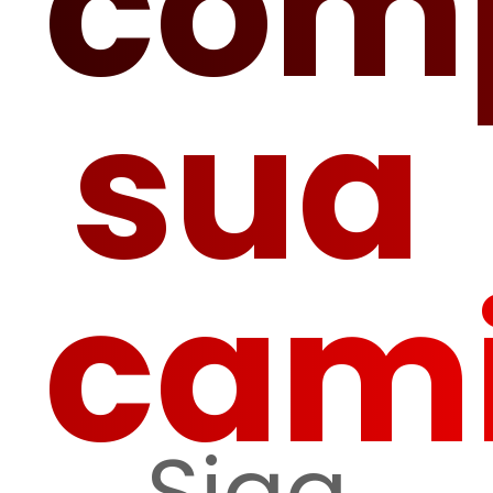
com
sua
cam
Siga