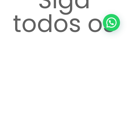
todos os
passos
até o
atendime