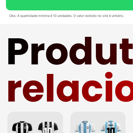
Obs: A quantidade mínima é 10 unidades. O valor exibido no site é unitário.
Produ
relaci