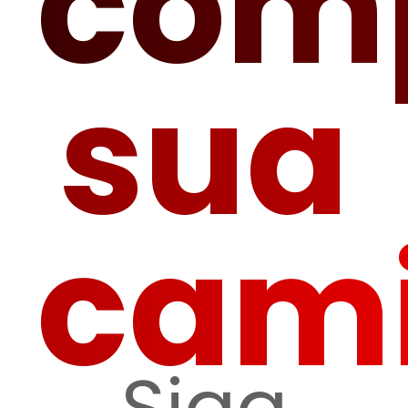
com
sua
cam
Siga