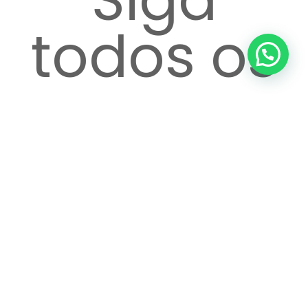
todos os
passos
até o
atendime