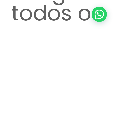
todos os
passos
até o
atendime
Ver