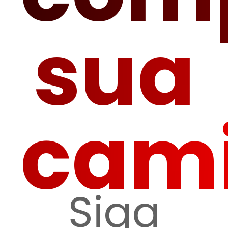
sua
cam
Siga