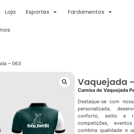
Loja
Esportes
Fardamentos
mos
ada – 063
Vaquejada –
Camisa de Vaquejada Pe
Destaque-se com noss
personalizada, desen
conforto, estilo e re
competições, evento
combina qualidade e um