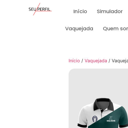
Início
Simulador
Vaquejada
Quem so
Início
/
Vaquejada
/ Vaquej