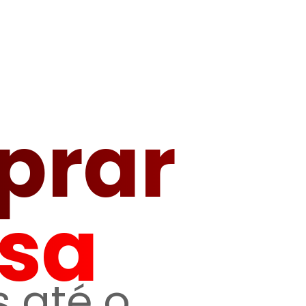
prar
sa
 até o