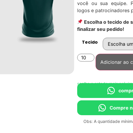
você ou sua equipe. P
logos e patrocinadores 
Escolha o tecido de 
finalizar seu pedido!
Tecido
Adicionar ao c
Compre direto no WhatsApp • Escolha o estado mais próximo de
compr
Compre n
Obs: A quantidade mínima