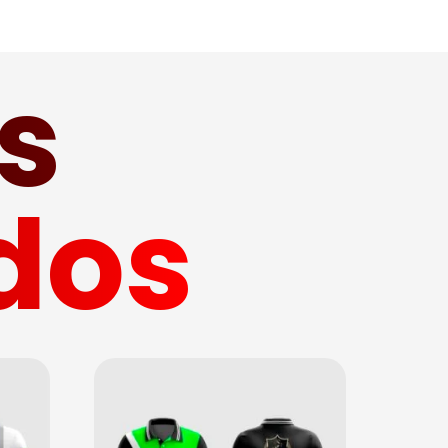
s
dos