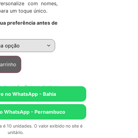
ersonalize com nomes,
para um toque único.
sua preferência antes de
arrinho
 você • Compre direto no WhatsApp • Escolha o estado mais próxim
e no WhatsApp - Bahia
o WhatsApp - Pernambuco
 é 10 unidades. O valor exibido no site é
unitário.