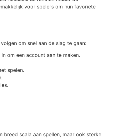
emakkelijk voor spelers om hun favoriete
t volgen om snel aan de slag te gaan:
s in om een account aan te maken.
et spelen.
n.
ies.
en breed scala aan spellen, maar ook sterke