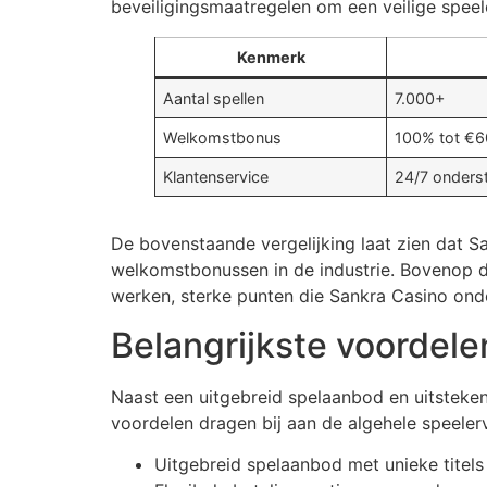
beveiligingsmaatregelen om een veilige spee
Kenmerk
Aantal spellen
7.000+
Welkomstbonus
100% tot €6
Klantenservice
24/7 onders
De bovenstaande vergelijking laat zien dat S
welkomstbonussen in de industrie. Bovenop d
werken, sterke punten die Sankra Casino ond
Belangrijkste voordel
Naast een uitgebreid spelaanbod en uitsteken
voordelen dragen bij aan de algehele speeler
Uitgebreid spelaanbod met unieke titel