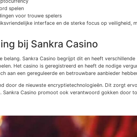
yptocurrency
ord spelen
ingen voor trouwe spelers
vriendelijke interface en de sterke focus op veiligheid, 
ing bij Sankra Casino
ste belang. Sankra Casino begrijpt dit en heeft verschillen
pelen. Het casino is geregistreerd en heeft de nodige verg
zich aan een gereguleerde en betrouwbare aanbieder hebbe
door de nieuwste encryptietechnologieën. Dit zorgt ervoor
rden. Sankra Casino promoot ook verantwoord gokken door to