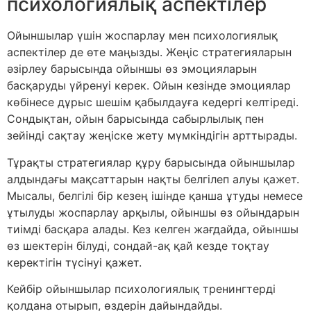
психологиялық аспектілер
Ойыншылар үшін жоспарлау мен психологиялық
аспектілер де өте маңызды. Жеңіс стратегияларын
әзірлеу барысында ойыншы өз эмоцияларын
басқаруды үйренуі керек. Ойын кезінде эмоциялар
көбінесе дұрыс шешім қабылдауға кедергі келтіреді.
Сондықтан, ойын барысында сабырлылық пен
зейінді сақтау жеңіске жету мүмкіндігін арттырады.
Тұрақты стратегиялар құру барысында ойыншылар
алдындағы мақсаттарын нақты белгілеп алуы қажет.
Мысалы, белгілі бір кезең ішінде қанша ұтуды немесе
ұтылуды жоспарлау арқылы, ойыншы өз ойындарын
тиімді басқара алады. Кез келген жағдайда, ойыншы
өз шектерін білуді, сондай-ақ қай кезде тоқтау
керектігін түсінуі қажет.
Кейбір ойыншылар психологиялық тренингтерді
қолдана отырып, өздерін дайындайды.