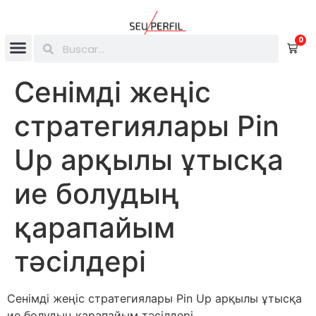
0
Сенімді жеңіс
стратегиялары Pin
Up арқылы ұтысқа
ие болудың
қарапайым
тәсілдері
Сенімді жеңіс стратегиялары Pin Up арқылы ұтысқа
ие болудың қарапайым тәсілдері