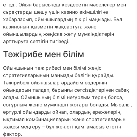
етеді. Ойын барысында кездесетін мәселелер мен
сұрақтарды шешу үшін казино әкімшілігіне
хабарласып, ойыншылардың пікірі маңызды. Бұл
казиноның қызметін жақсартуға және
ойыншылардың жеңіске жету мүмкіндіктерін
арттыруға септігін тигізеді.
Тәжірибе мен білім
Ойыншының тәжірибесі мен білімі жеңіс
стратегияларының маңызды бөлігін құрайды.
Тәжірибелі ойыншылар әрдайым өздерінің
ойындарын талдап, бұрынғы сәтсіздіктерінен сабақ
алады. Ойыншының білімі неғұрлым терең болса,
соғұрлым жеңіс мүмкіндігі жоғары болады. Мысалы,
әртүрлі ойындарды ойнап, олардың ережелерін,
ықтимал комбинацияларын және стратегияларын
жақсы меңгеру – бұл жеңісті қамтамасыз ететін
фактор.