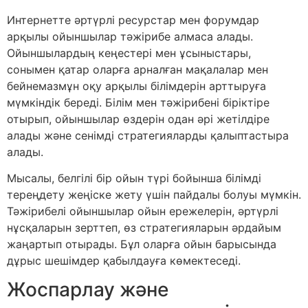
Интернетте әртүрлі ресурстар мен форумдар
арқылы ойыншылар тәжірибе алмаса алады.
Ойыншылардың кеңестері мен ұсыныстары,
сонымен қатар оларға арналған мақалалар мен
бейнемазмұн оқу арқылы білімдерін арттыруға
мүмкіндік береді. Білім мен тәжірибені біріктіре
отырып, ойыншылар өздерін одан әрі жетілдіре
алады және сенімді стратегияларды қалыптастыра
алады.
Мысалы, белгілі бір ойын түрі бойынша білімді
тереңдету жеңіске жету үшін пайдалы болуы мүмкін.
Тәжірибелі ойыншылар ойын ережелерін, әртүрлі
нұсқаларын зерттеп, өз стратегияларын әрдайым
жаңартып отырады. Бұл оларға ойын барысында
дұрыс шешімдер қабылдауға көмектеседі.
Жоспарлау және