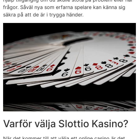
frågor. Såväl nya som erfarna spelare kan känna sig
säkra på att de är i trygga händer.
Varför välja Slottio Kasino?
När det kommer till att välja ett online casino är det