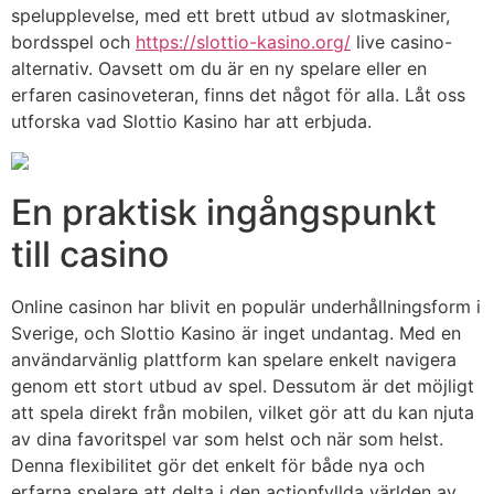
spelupplevelse, med ett brett utbud av slotmaskiner,
bordsspel och
https://slottio-kasino.org/
live casino-
alternativ. Oavsett om du är en ny spelare eller en
erfaren casinoveteran, finns det något för alla. Låt oss
utforska vad Slottio Kasino har att erbjuda.
En praktisk ingångspunkt
till casino
Online casinon har blivit en populär underhållningsform i
Sverige, och Slottio Kasino är inget undantag. Med en
användarvänlig plattform kan spelare enkelt navigera
genom ett stort utbud av spel. Dessutom är det möjligt
att spela direkt från mobilen, vilket gör att du kan njuta
av dina favoritspel var som helst och när som helst.
Denna flexibilitet gör det enkelt för både nya och
erfarna spelare att delta i den actionfyllda världen av