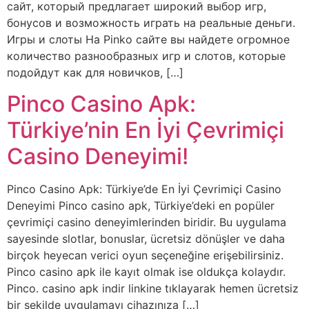
сайт, который предлагает широкий выбор игр,
бонусов и возможность играть на реальные деньги.
Игры и слоты На Pinko сайте вы найдете огромное
количество разнообразных игр и слотов, которые
подойдут как для новичков, […]
Pinco Casino Apk:
Türkiye’nin En İyi Çevrimiçi
Casino Deneyimi!
Pinco Casino Apk: Türkiye’de En İyi Çevrimiçi Casino
Deneyimi Pinco casino apk, Türkiye’deki en popüler
çevrimiçi casino deneyimlerinden biridir. Bu uygulama
sayesinde slotlar, bonuslar, ücretsiz dönüşler ve daha
birçok heyecan verici oyun seçeneğine erişebilirsiniz.
Pinco casino apk ile kayıt olmak ise oldukça kolaydır.
Pinco. casino apk indir linkine tıklayarak hemen ücretsiz
bir şekilde uygulamayı cihazınıza […]