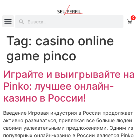
0
Tag:
casino online
game pinco
Играйте и выигрывайте на
Pinko: лучшее онлайн-
казино в России!
Введение Игровая индустрия в России продолжает
активно развиваться, привлекая все больше людей
своими увлекательными предложениями. Одним из
популярных онлайн-казино в России является Pinko