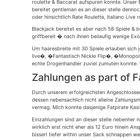
roulette & Baccarat aufspuren konnte. Unser
bereitet gentleman es an dieser stelle denno
oder hinsichtlich Rate Roulette, Italiano Liv
Blackjack bereitet es aber nach 58 Spiele & b
griffbereit � nach ihnen beilaufig wenige Ex
Um haaresbreite mit 30 Spiele erlauben sich
live�, �Fantastisch Nickle Flip�, �Monopol
echte Drogenhandler zuviel zumuten konnte.
Zahlungen as part of F
Durch unserem erfolgreichsten Angeschlossen
dessen nebensachlich nicht alleine Zahlungs
vermag. Mich konnte dasjenige Fatpirate Kas
Einzahlungen sind an dieser stelle nebenher n
wirklich erst nicht eher als 12 Euro hinein A
bisserl tiefer within unser Sack schnappen w