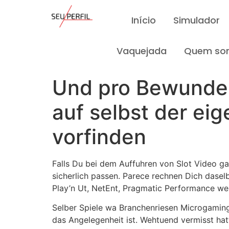
Início
Simulador
Vaquejada
Quem so
Und pro Bewunder
auf selbst der ei
vorfinden
Falls Du bei dem Auffuhren von Slot Video gam
sicherlich passen. Parece rechnen Dich daselb
Play’n Ut, NetEnt, Pragmatic Performance weit
Selber Spiele wa Branchenriesen Microgaming 
das Angelegenheit ist. Wehtuend vermisst hat