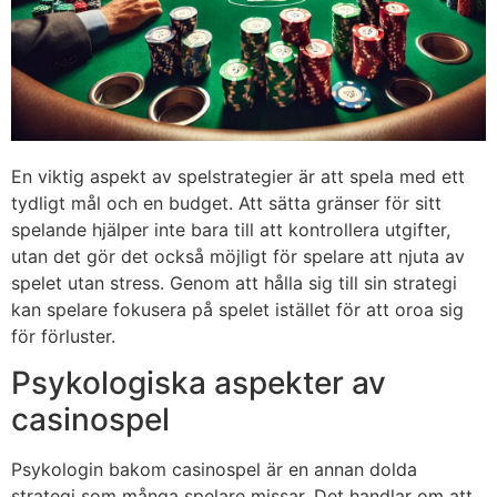
En viktig aspekt av spelstrategier är att spela med ett
tydligt mål och en budget. Att sätta gränser för sitt
spelande hjälper inte bara till att kontrollera utgifter,
utan det gör det också möjligt för spelare att njuta av
spelet utan stress. Genom att hålla sig till sin strategi
kan spelare fokusera på spelet istället för att oroa sig
för förluster.
Psykologiska aspekter av
casinospel
Psykologin bakom casinospel är en annan dolda
strategi som många spelare missar. Det handlar om att