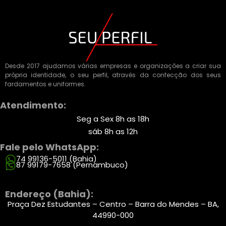
Desde 2017 ajudamos várias empresas e organizações a criar sua
própria identidade, o seu perfil, através da confecção dos seus
fardamentos e uniformes.
Atendimento:
Seg a Sex 8h as 18h
sáb 8h as 12h
Fale pelo WhatsApp:
74 99136-5011 (Bahia)
87 99179-7658 (Pernambuco)
Endereço (Bahia):
Praça Dez Estudantes – Centro – Barra do Mendes – BA,
44990-000