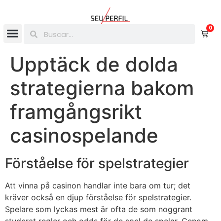
0
Upptäck de dolda
strategierna bakom
framgångsrikt
casinospelande
Förståelse för spelstrategier
Att vinna på casinon handlar inte bara om tur; det
kräver också en djup förståelse för spelstrategier.
Spelare som lyckas mest är ofta de som noggrant