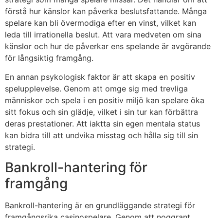
förstå hur känslor kan påverka beslutsfattande. Många
spelare kan bli övermodiga efter en vinst, vilket kan
leda till irrationella beslut. Att vara medveten om sina
känslor och hur de påverkar ens spelande är avgörande
för långsiktig framgång.
En annan psykologisk faktor är att skapa en positiv
spelupplevelse. Genom att omge sig med trevliga
människor och spela i en positiv miljö kan spelare öka
sitt fokus och sin glädje, vilket i sin tur kan förbättra
deras prestationer. Att iaktta sin egen mentala status
kan bidra till att undvika misstag och hålla sig till sin
strategi.
Bankroll-hantering för
framgång
Bankroll-hantering är en grundläggande strategi för
framgångsrika casinospelare. Genom att noggrant