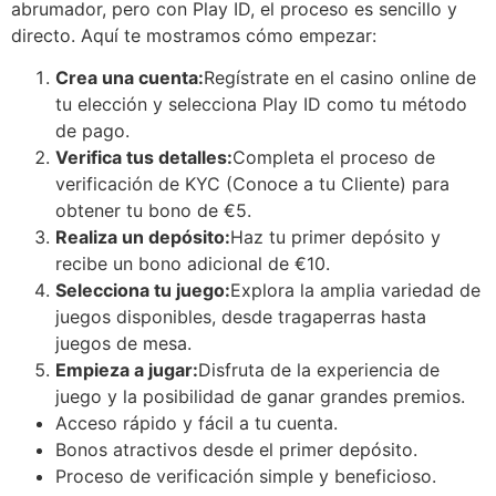
abrumador, pero con Play ID, el proceso es sencillo y
directo. Aquí te mostramos cómo empezar:
Crea una cuenta:
Regístrate en el casino online de
tu elección y selecciona Play ID como tu método
de pago.
Verifica tus detalles:
Completa el proceso de
verificación de KYC (Conoce a tu Cliente) para
obtener tu bono de €5.
Realiza un depósito:
Haz tu primer depósito y
recibe un bono adicional de €10.
Selecciona tu juego:
Explora la amplia variedad de
juegos disponibles, desde tragaperras hasta
juegos de mesa.
Empieza a jugar:
Disfruta de la experiencia de
juego y la posibilidad de ganar grandes premios.
Acceso rápido y fácil a tu cuenta.
Bonos atractivos desde el primer depósito.
Proceso de verificación simple y beneficioso.