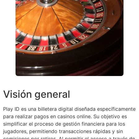
Visión general
Play ID es una billetera digital diseñada específicamente
para realizar pagos en casinos online. Su objetivo es
simplificar el proceso de gestión financiera para los
jugadores, permitiendo transacciones rápidas y sin
comisiones por retiros. Al permitir el acceso a través de