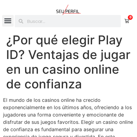
0
¿Por qué elegir Play
ID? Ventajas de jugar
en un casino online
de confianza
El mundo de los casinos online ha crecido
exponencialmente en los últimos años, ofreciendo a los
jugadores una forma conveniente y emocionante de
disfrutar de sus juegos favoritos. Elegir un casino online
de confianza es fundamental para asegurar una
experiencia de juego segura y divertida. En este