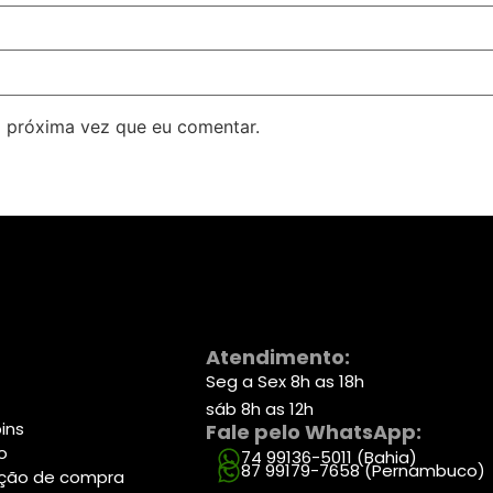
 próxima vez que eu comentar.
Atendimento:
Seg a Sex 8h as 18h
sáb 8h as 12h
ins
Fale pelo WhatsApp:
o
74 99136-5011 (Bahia)
87 99179-7658 (Pernambuco)
zação de compra