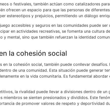
eos o festivales, también actúan como catalizadores para l
én ofrecen un espacio para que las personas de diferentes
er estereotipos y prejuicios, permitiendo un diálogo enriq
 juego accesibles y seguros en las comunidades puede ser u
icipar en actividades recreativas, se fomenta una cultura 
o y mental, sino que también refuerzan la identidad comuni
n la cohesión social
 en la cohesión social, también puede conllevar desafíos. P
s dentro de una comunidad. Esta situación puede generar ten
 plenamente en la vida comunitaria. Es fundamental aborda
titivos, la rivalidad puede llevar a divisiones dentro de un
os miembros se sienten presionados y divididos. Este fenóm
rtancia de promover valores de respeto y deportividad dur