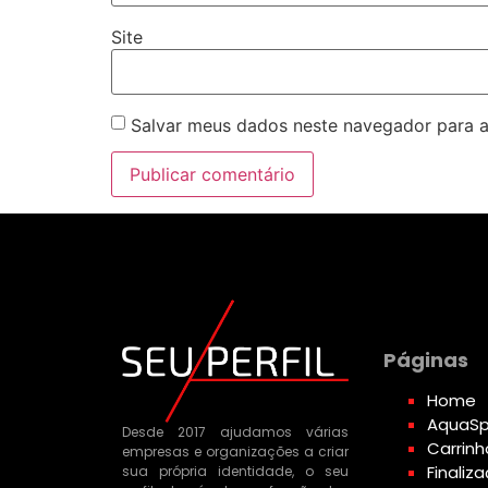
Site
Salvar meus dados neste navegador para a
Páginas
Home
AquaSp
Desde 2017 ajudamos várias
Carrinh
empresas e organizações a criar
Finali
sua própria identidade, o seu