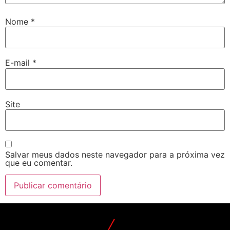
Nome
*
E-mail
*
Site
Salvar meus dados neste navegador para a próxima vez
que eu comentar.