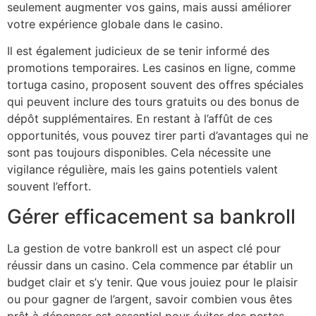
seulement augmenter vos gains, mais aussi améliorer
votre expérience globale dans le casino.
Il est également judicieux de se tenir informé des
promotions temporaires. Les casinos en ligne, comme
tortuga casino, proposent souvent des offres spéciales
qui peuvent inclure des tours gratuits ou des bonus de
dépôt supplémentaires. En restant à l’affût de ces
opportunités, vous pouvez tirer parti d’avantages qui ne
sont pas toujours disponibles. Cela nécessite une
vigilance régulière, mais les gains potentiels valent
souvent l’effort.
Gérer efficacement sa bankroll
La gestion de votre bankroll est un aspect clé pour
réussir dans un casino. Cela commence par établir un
budget clair et s’y tenir. Que vous jouiez pour le plaisir
ou pour gagner de l’argent, savoir combien vous êtes
prêt à dépenser est essentiel pour éviter des pertes