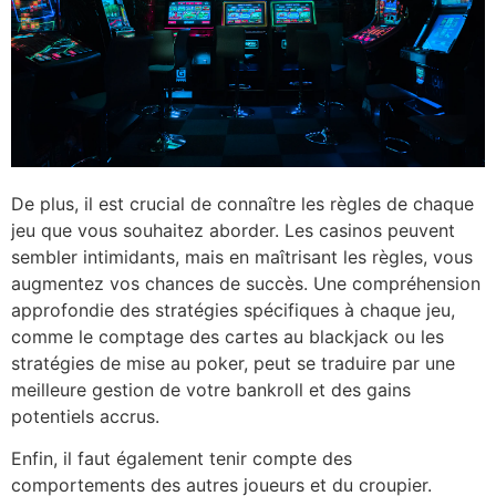
De plus, il est crucial de connaître les règles de chaque
jeu que vous souhaitez aborder. Les casinos peuvent
sembler intimidants, mais en maîtrisant les règles, vous
augmentez vos chances de succès. Une compréhension
approfondie des stratégies spécifiques à chaque jeu,
comme le comptage des cartes au blackjack ou les
stratégies de mise au poker, peut se traduire par une
meilleure gestion de votre bankroll et des gains
potentiels accrus.
Enfin, il faut également tenir compte des
comportements des autres joueurs et du croupier.