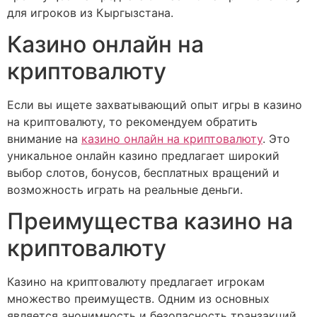
для игроков из Кыргызстана.
Казино онлайн на
криптовалюту
Если вы ищете захватывающий опыт игры в казино
на криптовалюту, то рекомендуем обратить
внимание на
казино онлайн на криптовалюту
. Это
уникальное онлайн казино предлагает широкий
выбор слотов, бонусов, бесплатных вращений и
возможность играть на реальные деньги.
Преимущества казино на
криптовалюту
Казино на криптовалюту предлагает игрокам
множество преимуществ. Одним из основных
является анонимность и безопасность транзакций.