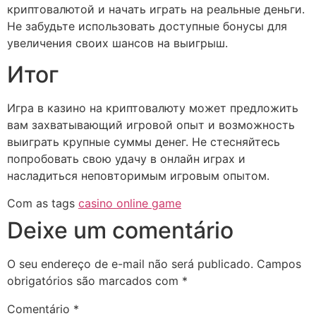
криптовалютой и начать играть на реальные деньги.
Не забудьте использовать доступные бонусы для
увеличения своих шансов на выигрыш.
Итог
Игра в казино на криптовалюту может предложить
вам захватывающий игровой опыт и возможность
выиграть крупные суммы денег. Не стесняйтесь
попробовать свою удачу в онлайн играх и
насладиться неповторимым игровым опытом.
Com as tags
casino online game
Deixe um comentário
O seu endereço de e-mail não será publicado.
Campos
obrigatórios são marcados com
*
Comentário
*