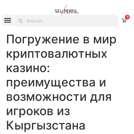
0
Погружение в мир
криптовалютных
казино:
преимущества и
возможности для
игроков из
Кыргызстана