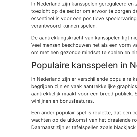
In Nederland zijn kansspelen gereguleerd en 
toezicht op de sector om ervoor te zorgen dat
essentieel is voor een positieve speelervaring
verantwoord kunnen spelen.
De aantrekkingskracht van kansspelen ligt ni
Veel mensen beschouwen het als een vorm van 
om met een gezonde mindset te spelen en niet
Populaire kansspelen in 
In Nederland zijn er verschillende populaire 
begrijpen zijn en vaak aantrekkelijke graphic
aantrekkelijk maakt voor een breed publiek. 
winlijnen en bonusfeatures.
Een ander populair spel is roulette, dat een 
wachten op de uitkomst van het draaiende rou
Daarnaast zijn er tafelspellen zoals blackjac