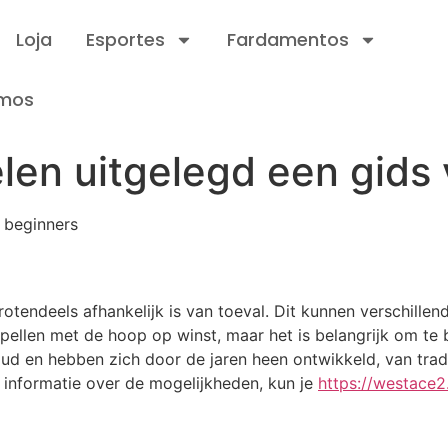
Loja
Esportes
Fardamentos
mos
len uitgelegd een gids
 beginners
rotendeels afhankelijk is van toeval. Dit kunnen verschillen
ellen met de hoop op winst, maar het is belangrijk om te be
oud en hebben zich door de jaren heen ontwikkeld, van tradit
 informatie over de mogelijkheden, kun je
https://westace2.