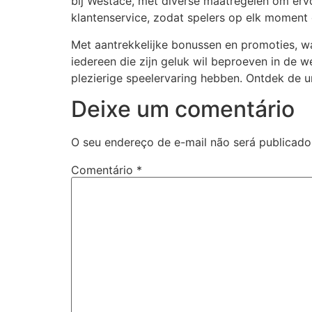
bij Westace, met diverse maatregelen om erv
klantenservice, zodat spelers op elk moment 
Met aantrekkelijke bonussen en promoties, w
iedereen die zijn geluk wil beproeven in de 
plezierige speelervaring hebben. Ontdek de 
Deixe um comentário
O seu endereço de e-mail não será publicado
Comentário
*