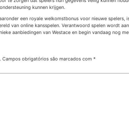
oor te zorgen dat spelers hun gegevens veilig kunnen houd
ondersteuning kunnen krijgen.
aaronder een royale welkomstbonus voor nieuwe spelers, i
wereld van online kansspelen. Verantwoord spelen wordt aan
unieke aanbiedingen van Westace en begin vandaag nog met
.
Campos obrigatórios são marcados com
*