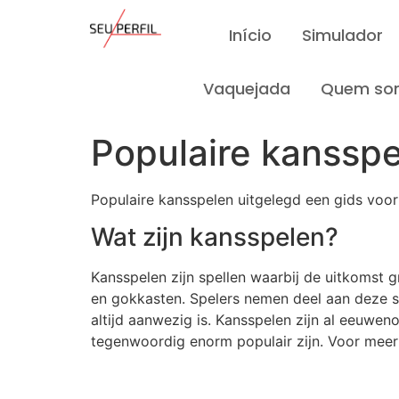
Início
Simulador
Vaquejada
Quem so
Populaire kansspe
Populaire kansspelen uitgelegd een gids voor
Wat zijn kansspelen?
Kansspelen zijn spellen waarbij de uitkomst g
en gokkasten. Spelers nemen deel aan deze sp
altijd aanwezig is. Kansspelen zijn al eeuwen
tegenwoordig enorm populair zijn. Voor meer