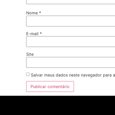
Nome
*
E-mail
*
Site
Salvar meus dados neste navegador para a