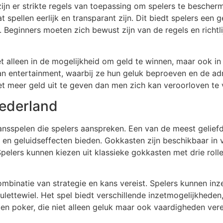
zijn er strikte regels van toepassing om spelers te besche
 spellen eerlijk en transparant zijn. Dit biedt spelers een 
. Beginners moeten zich bewust zijn van de regels en richtl
et alleen in de mogelijkheid om geld te winnen, maar ook i
entertainment, waarbij ze hun geluk beproeven en de adren
 meer geld uit te geven dan men zich kan veroorloven te v
Nederland
kansspelen die spelers aanspreken. Een van de meest geliefd
s en geluidseffecten bieden. Gokkasten zijn beschikbaar in 
Spelers kunnen kiezen uit klassieke gokkasten met drie rol
combinatie van strategie en kans vereist. Spelers kunnen in
lettewiel. Het spel biedt verschillende inzetmogelijkheden
k en poker, die niet alleen geluk maar ook vaardigheden vere