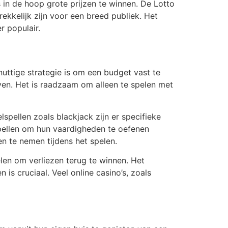
s in de hoop grote prijzen te winnen. De Lotto
ekkelijk zijn voor een breed publiek. Het
r populair.
uttige strategie is om een budget vast te
ven. Het is raadzaam om alleen te spelen met
lspellen zoals blackjack zijn er specifieke
spellen om hun vaardigheden te oefenen
n te nemen tijdens het spelen.
elen om verliezen terug te winnen. Het
s cruciaal. Veel online casino’s, zoals