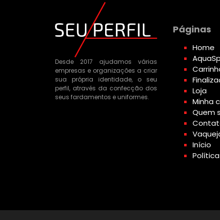
Páginas
Home
AquaSp
Desde 2017 ajudamos várias
Carrinh
empresas e organizações a criar
Finali
sua própria identidade, o seu
perfil, através da confecção dos
Loja
seus fardamentos e uniformes.
Minha 
Quem 
Contat
Vaquej
Início
Polític