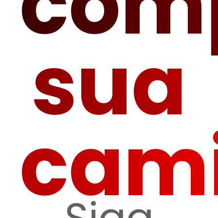
com
sua
cam
Siga