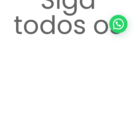
todos os
passos
até o
atendime