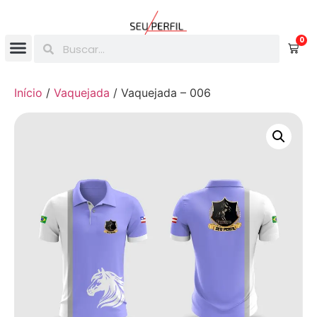
0
Início
/
Vaquejada
/ Vaquejada – 006