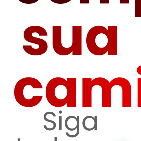
sua
cam
Siga