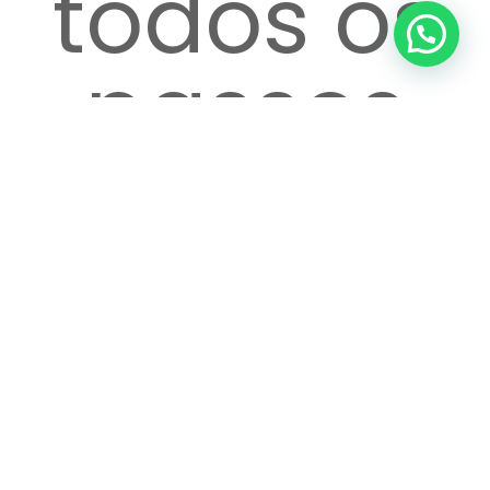
todos os
passos
até o
atendime
Ver
Adicione
Vá até o
no
carrinho