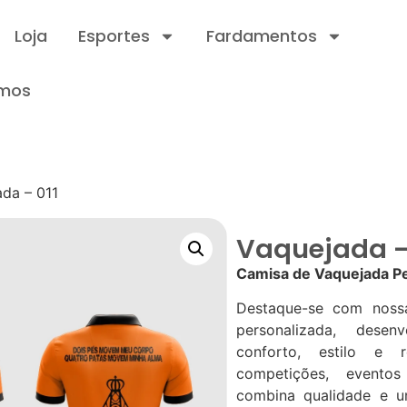
Loja
Esportes
Fardamentos
mos
da – 011
Vaquejada –
Camisa de Vaquejada Pe
Destaque-se com noss
personalizada, desen
conforto, estilo e re
competições, evento
combina qualidade e um