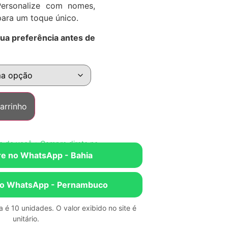
ersonalize com nomes,
para um toque único.
sua preferência antes de
arrinho
 você • Compre direto no WhatsApp • Escolha o estado mais próxim
e no WhatsApp - Bahia
o WhatsApp - Pernambuco
 é 10 unidades. O valor exibido no site é
unitário.