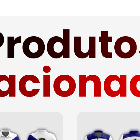
Produto
laciona