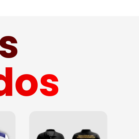
s
dos