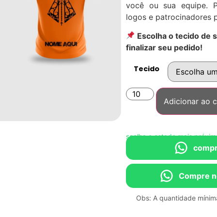
você ou sua equipe. P
logos e patrocinadores 
Escolha o tecido de 
finalizar seu pedido!
Tecido
Adicionar ao c
Compre direto no WhatsApp • Escolha o estado mais próximo de
compr
Compre n
Obs: A quantidade mínima