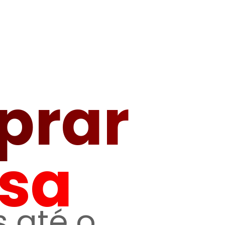
prar
sa
 até o