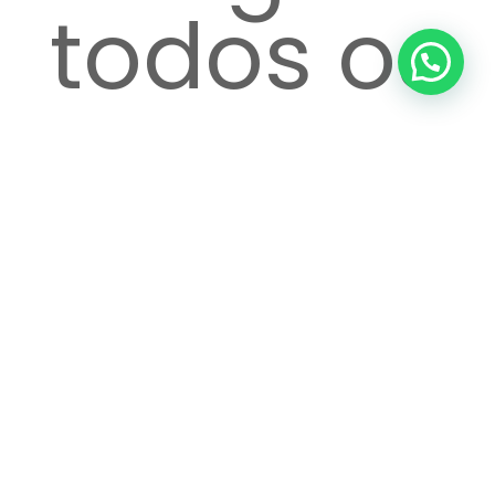
todos os
passos
até o
atendime
Ver