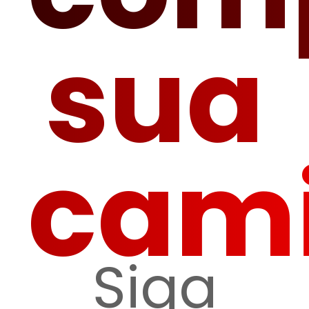
sua
cam
Siga