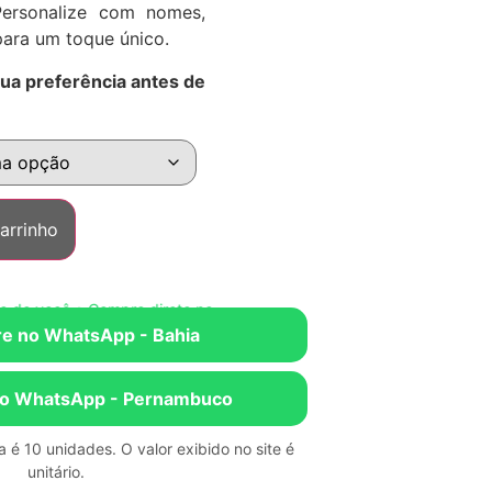
ersonalize com nomes,
para um toque único.
sua preferência antes de
arrinho
 você • Compre direto no WhatsApp • Escolha o estado mais próxim
e no WhatsApp - Bahia
o WhatsApp - Pernambuco
 é 10 unidades. O valor exibido no site é
unitário.