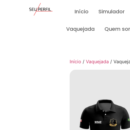
Início
Simulador
Vaquejada
Quem so
Início
/
Vaquejada
/ Vaquej