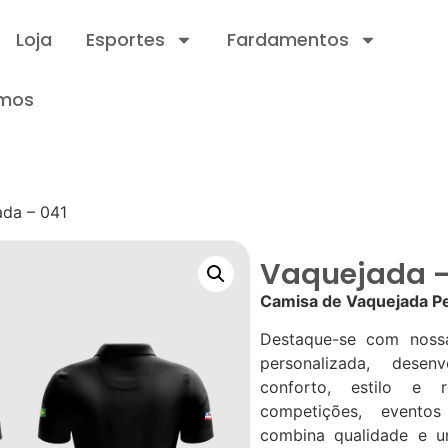
Loja
Esportes
Fardamentos
mos
ada – 041
Vaquejada –
Camisa de Vaquejada Pe
Destaque-se com noss
personalizada, desen
conforto, estilo e re
competições, evento
combina qualidade e um