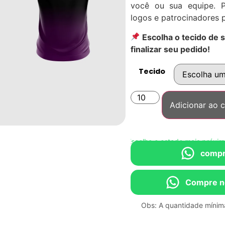
você ou sua equipe. P
logos e patrocinadores 
Escolha o tecido de 
finalizar seu pedido!
Tecido
Adicionar ao c
Compre direto no WhatsApp • Escolha o estado mais próximo de
compr
Compre n
Obs: A quantidade mínima