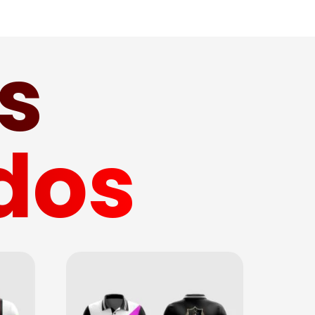
s
dos