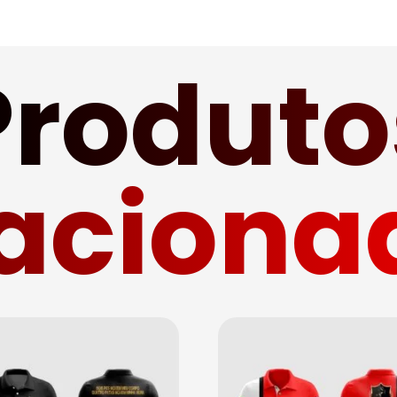
Produto
laciona