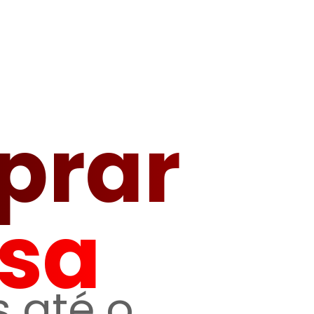
prar
sa
 até o