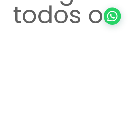
todos os
passos
até o
atendime
Ver