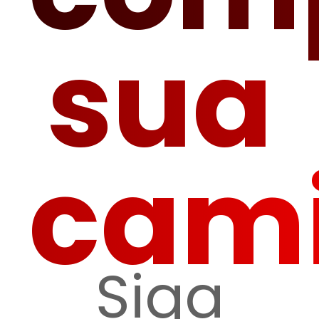
sua
cam
Siga