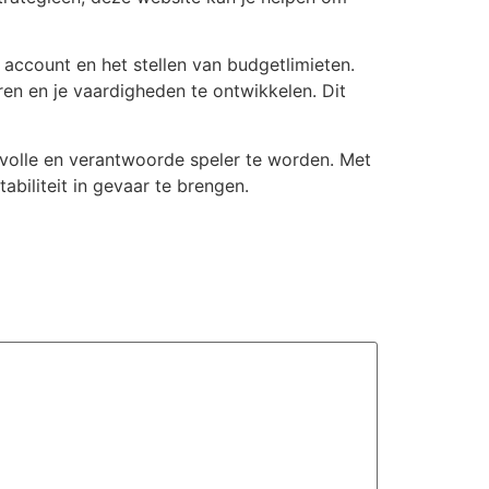
 account en het stellen van budgetlimieten.
ren en je vaardigheden te ontwikkelen. Dit
volle en verantwoorde speler te worden. Met
tabiliteit in gevaar te brengen.