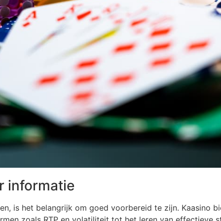
 informatie
en, is het belangrijk om goed voorbereid te zijn. Kaasino bi
rmen zoals RTP en volatiliteit tot het leren van effectieve