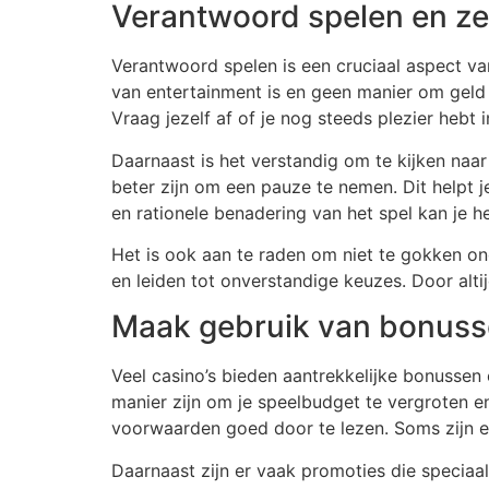
Verantwoord spelen en zel
Verantwoord spelen is een cruciaal aspect v
van entertainment is en geen manier om geld 
Vraag jezelf af of je nog steeds plezier hebt i
Daarnaast is het verstandig om te kijken naar 
beter zijn om een pauze te nemen. Dit helpt 
en rationele benadering van het spel kan je h
Het is ook aan te raden om niet te gokken o
en leiden tot onverstandige keuzes. Door altij
Maak gebruik van bonuss
Veel casino’s bieden aantrekkelijke bonusse
manier zijn om je speelbudget te vergroten en
voorwaarden goed door te lezen. Soms zijn e
Daarnaast zijn er vaak promoties die speciaal