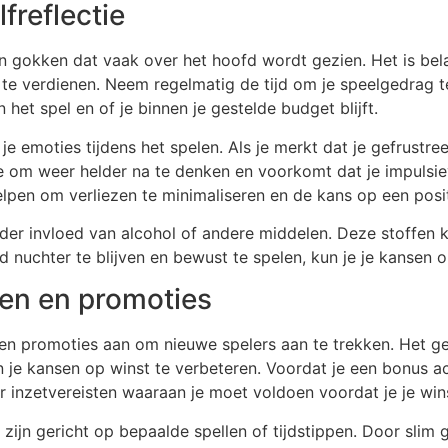
freflectie
an gokken dat vaak over het hoofd wordt gezien. Het is be
te verdienen. Neem regelmatig de tijd om je speelgedrag te 
n het spel en of je binnen je gestelde budget blijft.
je emoties tijdens het spelen. Als je merkt dat je gefrustre
je om weer helder na te denken en voorkomt dat je impulsie
elpen om verliezen te minimaliseren en de kans op een posit
nder invloed van alcohol of andere middelen. Deze stoffen
d nuchter te blijven en bewust te spelen, kun je je kansen 
en en promoties
n en promoties aan om nieuwe spelers aan te trekken. Het 
 je kansen op winst te verbeteren. Voordat je een bonus ac
r inzetvereisten waaraan je moet voldoen voordat je je wi
 zijn gericht op bepaalde spellen of tijdstippen. Door sli