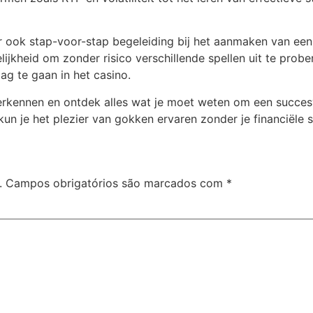
ar ook stap-voor-stap begeleiding bij het aanmaken van een
jkheid om zonder risico verschillende spellen uit te probe
lag te gaan in het casino.
rkennen en ontdek alles wat je moet weten om een succes
 kun je het plezier van gokken ervaren zonder je financiële s
.
Campos obrigatórios são marcados com
*