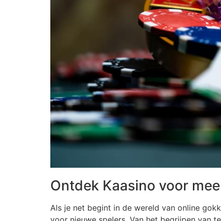
Ontdek Kaasino voor meer
Als je net begint in de wereld van online gokk
voor nieuwe spelers. Van het begrijpen van te