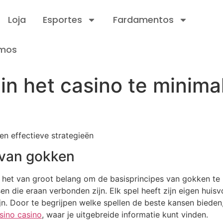
Loja
Esportes
Fardamentos
mos
in het casino te minima
en effectieve strategieën
 van gokken
s het van groot belang om de basisprincipes van gokken te b
sen die eraan verbonden zijn. Elk spel heeft zijn eigen huis
n. Door te begrijpen welke spellen de beste kansen bieden,
sino casino
, waar je uitgebreide informatie kunt vinden.