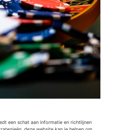
edt een schat aan informatie en richtlijnen
 strategieën, deze website kan je helpen om