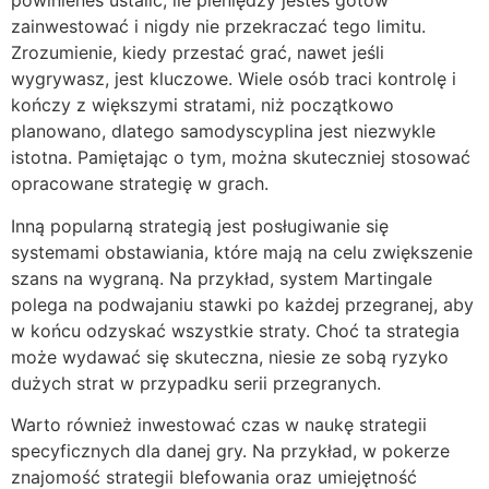
powinieneś ustalić, ile pieniędzy jesteś gotów
zainwestować i nigdy nie przekraczać tego limitu.
Zrozumienie, kiedy przestać grać, nawet jeśli
wygrywasz, jest kluczowe. Wiele osób traci kontrolę i
kończy z większymi stratami, niż początkowo
planowano, dlatego samodyscyplina jest niezwykle
istotna. Pamiętając o tym, można skuteczniej stosować
opracowane strategię w grach.
Inną popularną strategią jest posługiwanie się
systemami obstawiania, które mają na celu zwiększenie
szans na wygraną. Na przykład, system Martingale
polega na podwajaniu stawki po każdej przegranej, aby
w końcu odzyskać wszystkie straty. Choć ta strategia
może wydawać się skuteczna, niesie ze sobą ryzyko
dużych strat w przypadku serii przegranych.
Warto również inwestować czas w naukę strategii
specyficznych dla danej gry. Na przykład, w pokerze
znajomość strategii blefowania oraz umiejętność