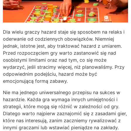
Dla wielu graczy hazard staje się sposobem na relaks i
oderwanie od codziennych obowiązków. Niemniej
jednak, istotne jest, aby traktować hazard z umiarem.
Przed rozpoczęciem gry warto zastanowić się nad
osobistymi limitami oraz nad tym, co się może
wydarzyć, jeśli stracimy więcej, niż planowaliśmy. Przy
odpowiednim podejściu, hazard może być
emocjonującą formą zabawy.
Nie ma jednego uniwersalnego przepisu na sukces w
hazardzie. Każda gra wymaga innych umiejętności i
strategii, które mogą się różnić w zależności od gry.
Dlatego warto najpierw zaznajomić się z zasadami gier,
które nas interesują, zanim zaczniemy rywalizować z
innymi graczami lub wstawiać pieniądze na zakłady.