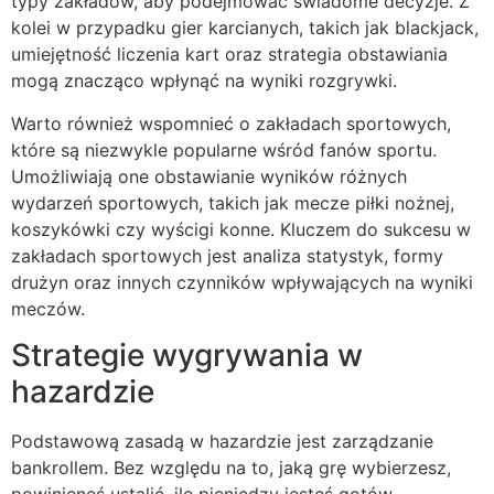
typy zakładów, aby podejmować świadome decyzje. Z
kolei w przypadku gier karcianych, takich jak blackjack,
umiejętność liczenia kart oraz strategia obstawiania
mogą znacząco wpłynąć na wyniki rozgrywki.
Warto również wspomnieć o zakładach sportowych,
które są niezwykle popularne wśród fanów sportu.
Umożliwiają one obstawianie wyników różnych
wydarzeń sportowych, takich jak mecze piłki nożnej,
koszykówki czy wyścigi konne. Kluczem do sukcesu w
zakładach sportowych jest analiza statystyk, formy
drużyn oraz innych czynników wpływających na wyniki
meczów.
Strategie wygrywania w
hazardzie
Podstawową zasadą w hazardzie jest zarządzanie
bankrollem. Bez względu na to, jaką grę wybierzesz,