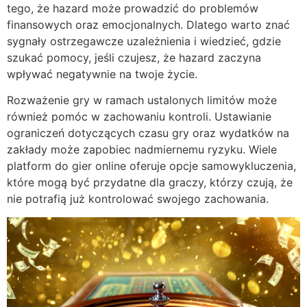
tego, że hazard może prowadzić do problemów
finansowych oraz emocjonalnych. Dlatego warto znać
sygnały ostrzegawcze uzależnienia i wiedzieć, gdzie
szukać pomocy, jeśli czujesz, że hazard zaczyna
wpływać negatywnie na twoje życie.
Rozważenie gry w ramach ustalonych limitów może
również pomóc w zachowaniu kontroli. Ustawianie
ograniczeń dotyczących czasu gry oraz wydatków na
zakłady może zapobiec nadmiernemu ryzyku. Wiele
platform do gier online oferuje opcje samowykluczenia,
które mogą być przydatne dla graczy, którzy czują, że
nie potrafią już kontrolować swojego zachowania.