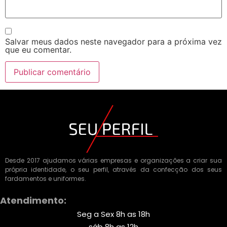
Salvar meus dados neste navegador para a próxima vez
que eu comentar.
Desde 2017 ajudamos várias empresas e organizações a criar sua
própria identidade, o seu perfil, através da confecção dos seus
fardamentos e uniformes.
Atendimento:
Seg a Sex 8h as 18h
sáb 8h as 12h