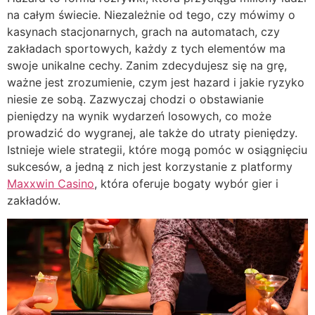
na całym świecie. Niezależnie od tego, czy mówimy o
kasynach stacjonarnych, grach na automatach, czy
zakładach sportowych, każdy z tych elementów ma
swoje unikalne cechy. Zanim zdecydujesz się na grę,
ważne jest zrozumienie, czym jest hazard i jakie ryzyko
niesie ze sobą. Zazwyczaj chodzi o obstawianie
pieniędzy na wynik wydarzeń losowych, co może
prowadzić do wygranej, ale także do utraty pieniędzy.
Istnieje wiele strategii, które mogą pomóc w osiągnięciu
sukcesów, a jedną z nich jest korzystanie z platformy
Maxxwin Casino
, która oferuje bogaty wybór gier i
zakładów.