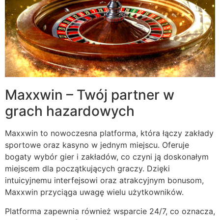
Maxxwin – Twój partner w
grach hazardowych
Maxxwin to nowoczesna platforma, która łączy zakłady
sportowe oraz kasyno w jednym miejscu. Oferuje
bogaty wybór gier i zakładów, co czyni ją doskonałym
miejscem dla początkujących graczy. Dzięki
intuicyjnemu interfejsowi oraz atrakcyjnym bonusom,
Maxxwin przyciąga uwagę wielu użytkowników.
Platforma zapewnia również wsparcie 24/7, co oznacza,